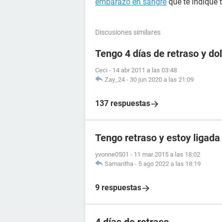
embarazo en sangre
que te indique 
Discusiones similares
Tengo 4 días de retraso y d
Ceci
-
14 abr 2011 a las 03:48
Zay_24
-
30 jun 2020 a las 21:09
137 respuestas
Tengo retraso y estoy ligada
yvonne0501
-
11 mar 2015 a las 18:02
Samantha
-
5 ago 2022 a las 18:19
9 respuestas