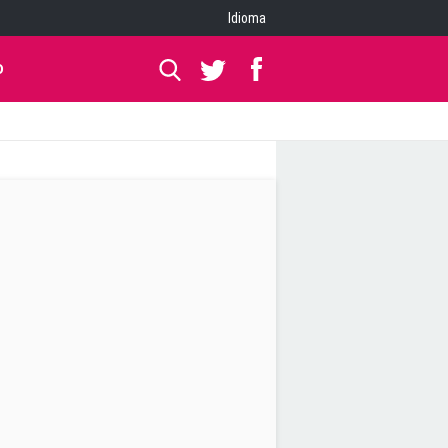
Idioma
O