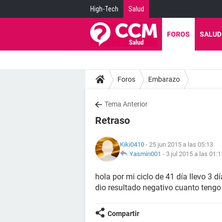
High-Tech
Salud
FOROS
SALUD
Foros
Embarazo
Tema Anterior
Retraso
Kiki0410
- 25 jun 2015 a las 05:13
Yasmin001
-
3 jul 2015 a las 01:1
hola por mi ciclo de 41 día llevo 3 d
dio resultado negativo cuanto tengo
Compartir