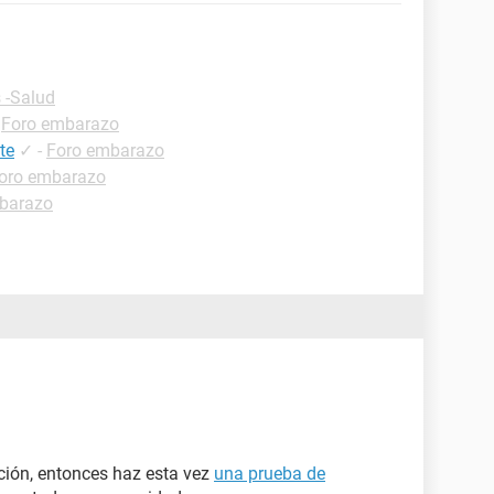
 -Salud
-
Foro embarazo
te
✓
-
Foro embarazo
oro embarazo
barazo
ción, entonces haz esta vez
una prueba de