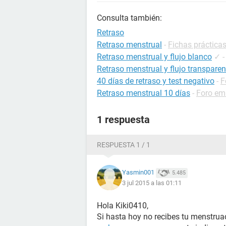
Consulta también:
Retraso
Retraso menstrual
-
Fichas prácticas
Retraso menstrual y flujo blanco
✓
Retraso menstrual y flujo transparen
40 días de retraso y test negativo
-
F
Retraso menstrual 10 días
-
Foro em
1 respuesta
RESPUESTA 1 / 1
Yasmin001
5.485
3 jul 2015 a las 01:11
Hola Kiki0410,
Si hasta hoy no recibes tu menstrua