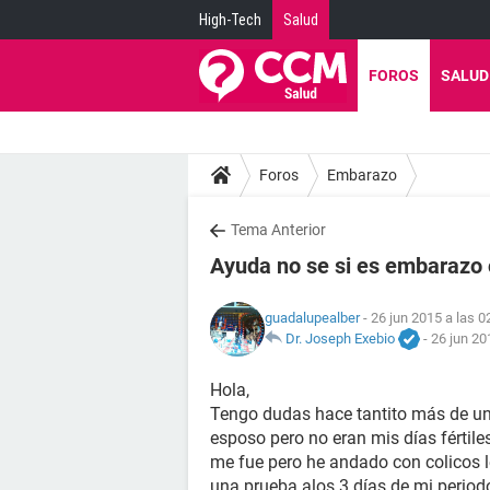
High-Tech
Salud
FOROS
SALUD
Foros
Embarazo
Tema Anterior
Ayuda no se si es embarazo o
guadalupealber
- 26 jun 2015 a las 0
Dr. Joseph Exebio
-
26 jun 20
Hola,
Tengo dudas hace tantito más de un 
esposo pero no eran mis días fértile
me fue pero he andado con colicos l
una prueba alos 3 días de mi period