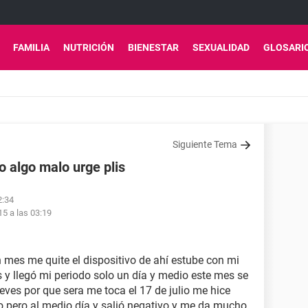
FAMILIA
NUTRICIÓN
BIENESTAR
SEXUALIDAD
GLOSARI
Siguiente Tema
 algo malo urge plis
2:34
15 a las 03:19
mes me quite el dispositivo de ahí estube con mi
s y llegó mi periodo solo un día y medio este mes se
eves por que sera me toca el 17 de julio me hice
o pero al medio día y salió negativo y me da mucho