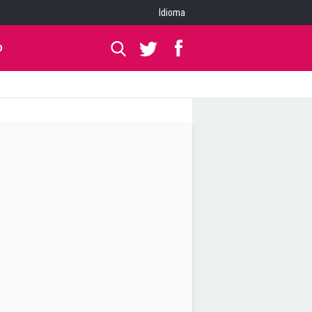
Idioma
O