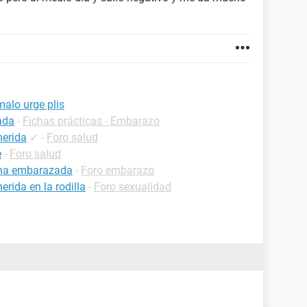
alo urge plis
ada
-
Fichas prácticas - Embarazo
herida
✓
-
Foro salud
e
-
Foro salud
 una embarazada
-
Foro embarazo
rida en la rodilla
-
Foro sexualidad