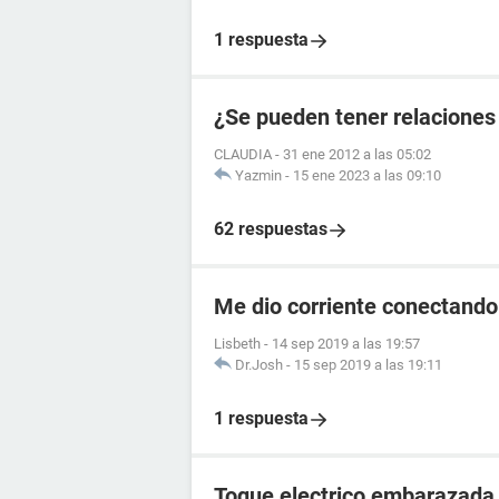
1 respuesta
¿Se pueden tener relaciones
CLAUDIA
-
31 ene 2012 a las 05:02
Yazmin
-
15 ene 2023 a las 09:10
62 respuestas
Me dio corriente conectando
Lisbeth
-
14 sep 2019 a las 19:57
Dr.Josh
-
15 sep 2019 a las 19:11
1 respuesta
Toque electrico embarazada