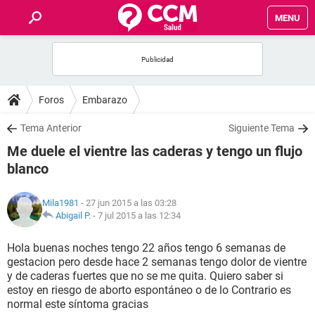
MENU
INICIO
FOROS
Foros
Embarazo
SALUD
Tema Anterior
Siguiente Tema
Me duele el vientre las caderas y tengo un flujo
FAMILIA
blanco
NUTRICIÓN
Mila1981
- 27 jun 2015 a las 03:28
Abigail P.
-
7 jul 2015 a las 12:34
BIENESTAR
Hola buenas noches tengo 22 años tengo 6 semanas de
gestacion pero desde hace 2 semanas tengo dolor de vientre
SEXUALIDAD
y de caderas fuertes que no se me quita. Quiero saber si
estoy en riesgo de aborto espontáneo o de lo Contrario es
normal este síntoma gracias
GLOSARIO