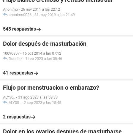
Anonimo
-
26 nov 2011 a las 22:12
anonimo0026
-
31 may 2019 a las 21:49
543 respuestas
Dolor después de masturbación
10090807
-
16 oct 2014 a las 07:12
Docdiaz
-
1 feb 2023 a las 00:46
41 respuestas
Flujo por menstruacion o embarazo?
ALY30_
-
31 ago 2023 a las 08:33
ALY30_
-
2 sep 2023 a las 18:45
2 respuestas
Dolor en los ovarios despues de masturbarse