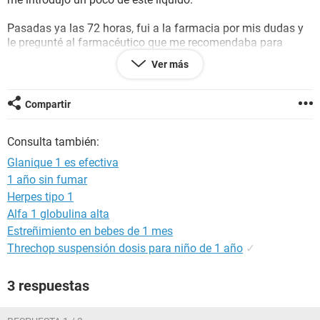
Pasadas ya las 72 horas, fui a la farmacia por mis dudas y
le pregunté al farmacéutico que me recomendaba para
adelantarme la menstruación y me aseguró que el Glanique
Ver más
1 en 2 o 3 días la adelantaba.
Compré la pastilla y el día Jueves 25 a las 11 am la tomé.
Compartir
Hoy es Sábado 27 (2 días después) y son las 11 pm y aun
no me ha llegado la menstruación
Consulta también:
Aquí tengo 3 dudas:
Glanique 1 es efectiva
1 año sin fumar
1.- ¿Es normal que se tarde esta cierta cantidad de días?
Herpes tipo 1
2.-¿Puede tardar mas?
3.- ¿Puedo quedar embarazada con líquido pre-seminal?
Alfa 1 globulina alta
Estreñimiento en bebes de 1 mes
Gracias por tomarse el tiempo de leer, espero su respuesta.
Threchop suspensión dosis para niño de 1 año
✓
3 respuestas