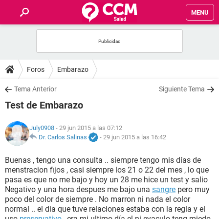
MENU
INICIO
FOROS
Foros
Embarazo
SALUD
Tema Anterior
Siguiente Tema
Test de Embarazo
FAMILIA
July0908
- 29 jun 2015 a las 07:12
NUTRICIÓN
Dr. Carlos Salinas
-
29 jun 2015 a las 16:42
Buenas , tengo una consulta .. siempre tengo mis días de
BIENESTAR
menstracion fijos , casi siempre los 21 o 22 del mes , lo que
pasa es que no me bajo y hoy un 28 me hice un test y salio
SEXUALIDAD
Negativo y una hora despues me bajo una
sangre
pero muy
poco del color de siempre . No marron ni nada el color
normal .. el dia que tuve relaciones estaba con la regla y el
GLOSARIO
uso
preservativo
, era mi ultimo día el ni eyaculo teng miedo