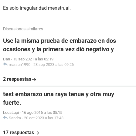
Es solo irregularidad menstrual.
Discusiones similares
Use la misma prueba de embarazo en dos
ocasiones y la primera vez dió negativo y
Dan
-
13 sep 2021 a las 02:19
marsan1990
-
28 sep 2023 a las 09:26
2 respuestas
test embarazo una raya tenue y otra muy
fuerte.
LocaLupi
-
16 ago 2016 a las 05:15
Sandra
-
20 oct 2023 a las 17:43
17 respuestas