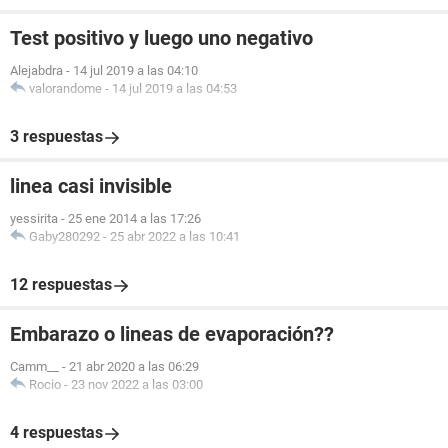
Test positivo y luego uno negativo
Alejabdra
-
14 jul 2019 a las 04:10
valorandome
-
14 jul 2019 a las 04:53
3 respuestas
linea casi invisible
yessirita
-
25 ene 2014 a las 17:26
Gaby280292
-
25 abr 2022 a las 10:41
12 respuestas
Embarazo o lineas de evaporación??
Camm__
-
21 abr 2020 a las 06:29
Rocio
-
23 nov 2022 a las 03:00
4 respuestas