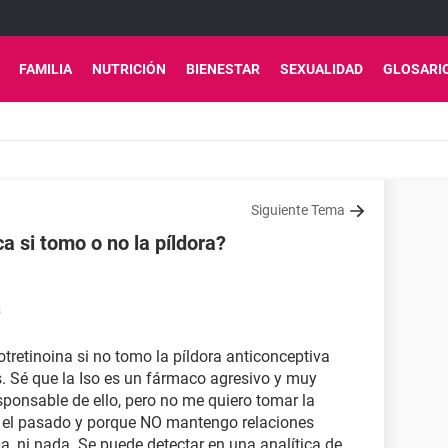
FAMILIA
NUTRICIÓN
BIENESTAR
SEXUALIDAD
GLOSARI
Siguiente Tema
a si tomo o no la píldora?
3
tretinoina si no tomo la píldora anticonceptiva
s. Sé que la Iso es un fármaco agresivo y muy
ponsable de ello, pero no me quiero tomar la
 el pasado y porque NO mantengo relaciones
a, ni nada. Se puede detectar en una analítica de