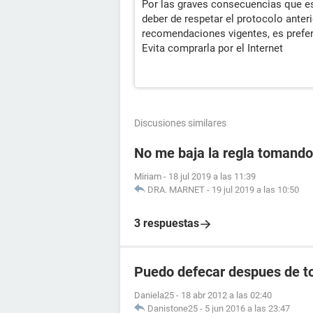
Por las graves consecuencias que es
deber de respetar el protocolo anteri
recomendaciones vigentes, es preferi
Evita comprarla por el Internet
Discusiones similares
No me baja la regla tomando 
Miriam
-
18 jul 2019 a las 11:39
DRA. MARNET
-
19 jul 2019 a las 10:50
3 respuestas
Puedo defecar despues de to
Daniela25
-
18 abr 2012 a las 02:40
Danistone25
-
5 jun 2016 a las 23:47