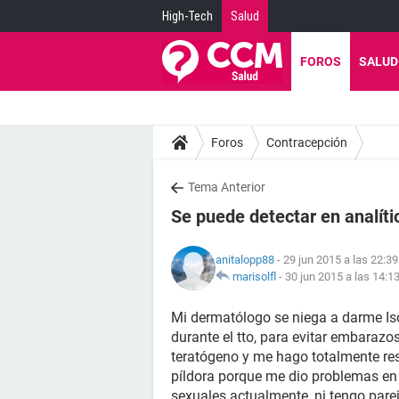
High-Tech
Salud
FOROS
SALUD
Foros
Contracepción
Tema Anterior
Se puede detectar en analític
anitalopp88
- 29 jun 2015 a las 22:39
marisolfl
-
30 jun 2015 a las 14:1
Mi dermatólogo se niega a darme Iso
durante el tto, para evitar embarazo
teratógeno y me hago totalmente res
píldora porque me dio problemas en
sexuales actualmente, ni tengo parej