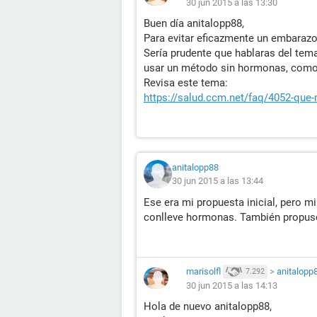
30 jun 2015 a las 13:30
Buen día anitalopp88,
Para evitar eficazmente un embarazo
Sería prudente que hablaras del tema
usar un método sin hormonas, como 
Revisa este tema:
https://salud.ccm.net/faq/4052-que-
anitalopp88
30 jun 2015 a las 13:44
Ese era mi propuesta inicial, pero 
conlleve hormonas. También propuse
marisolfl
>
anitalopp
7.292
30 jun 2015 a las 14:13
Hola de nuevo anitalopp88,