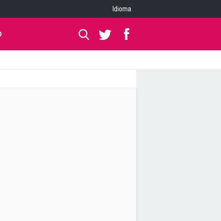
Idioma
O