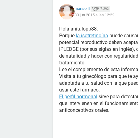
marisolfl
7.292
30 jun 2015 a las 12:22
Hola anitalopp88,
Porque
la isotretinoína
puede causar 
potencial reproductivo deben acepta
iPLEDGE (por sus siglas en inglés), 
de natalidad y hacer con regularida
tratamiento.
Lee el complemento de esta inform
Visita a tu ginecólogo para que te a
adaptada a tu salud con la que pueda
usar este fármaco.
El perfil hormonal
sirve para detecta
que intervienen en el funcionamiento 
anticonceptivos orales.