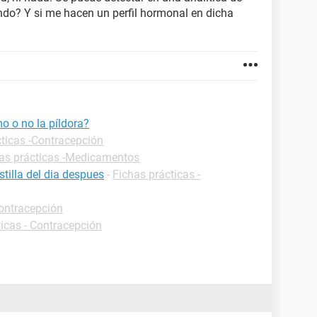
ndo? Y si me hacen un perfil hormonal en dicha
mo o no la píldora?
cticas -Contracepción
as prácticas -Medicamentos
tilla del dia despues
-
Fichas prácticas -
Contracepción
ticas - Contracepción