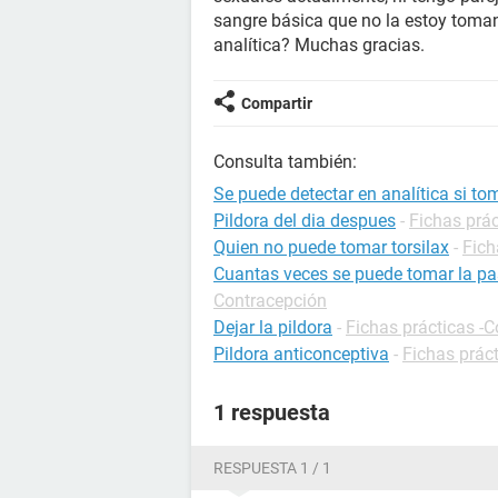
sangre básica que no la estoy toma
analítica? Muchas gracias.
Compartir
Consulta también:
Se puede detectar en analítica si to
Pildora del dia despues
-
Fichas prá
Quien no puede tomar torsilax
-
Fich
Cuantas veces se puede tomar la pas
Contracepción
Dejar la pildora
-
Fichas prácticas -
Pildora anticonceptiva
-
Fichas prác
1 respuesta
RESPUESTA 1 / 1