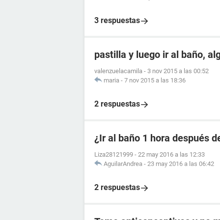
3 respuestas
pastilla y luego ir al baño, a
valenzuelacamila
-
3 nov 2015 a las 00:52
maria
-
7 nov 2015 a las 18:36
2 respuestas
¿Ir al baño 1 hora después de
Liza28121999
-
22 may 2016 a las 12:33
AguilarAndrea
-
23 may 2016 a las 06:42
2 respuestas