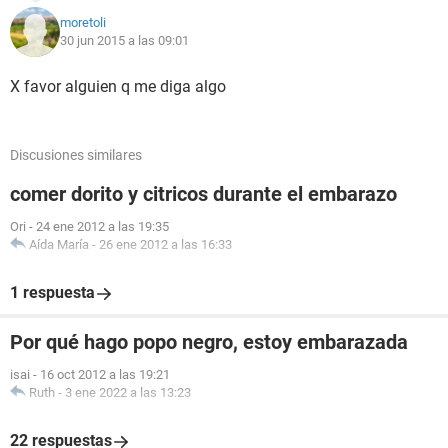
moretoli
30 jun 2015 a las 09:01
X favor alguien q me diga algo
Discusiones similares
comer dorito y citricos durante el embarazo
Ori
-
24 ene 2012 a las 19:35
Aída María
-
26 ene 2012 a las 16:33
1 respuesta
Por qué hago popo negro, estoy embarazada
isai
-
16 oct 2012 a las 19:21
Ruth
-
3 ene 2022 a las 13:23
22 respuestas