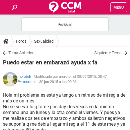
MENU
INICIO
FOROS
Foros
Sexualidad
SALUD
Tema Anterior
Siguiente Tema
Puedo estar en embarazó ayuda x fa
FAMILIA
moretoli
- Modificado por moretoli el 30/06/2015, 08:47
NUTRICIÓN
moretoli
-
30 jun 2015 a las 09:01
Hola mi problema es este ya tengo un retraso de mi regla de
BIENESTAR
más de un mes
No se si es x lo q tome pos day dos veces en la misma
SEXUALIDAD
semana una un lunes y la otra como el viernes. Y pues ya
me realize dos tes de embarazo y ambos salieron negativos
se suponía q me debía llegar mi regla el 11 de este mes y ya
GLOSARIO
estamos a 30 y nada