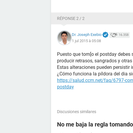
RÉPONSE 2 / 2
Dr. Joseph Exebio
16.358
1 jul 2015 à 05:08
Puesto que tom[o el postday debes s
producir retrasos, sangrados y otras 
Estas alteraciones pueden persistir i
¿Cómo funciona la píldora del dia s
https://salud.ccm.net/faq/6797-como
postday
Discusiones similares
No me baja la regla tomando 