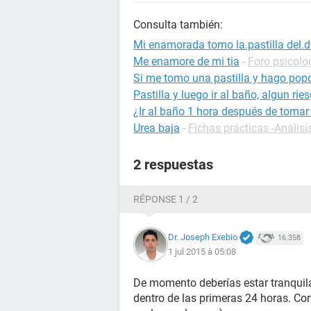
Consulta también:
Mi enamorada tomo la.pastilla del.di
Me enamore de mi tia
-
Foro psicolo
Si me tomo una pastilla y hago pop
Pastilla y luego ir al baño, algun rie
¿Ir al baño 1 hora después de tomar 
Urea baja
-
Fichas prácticas -Análisi
2 respuestas
RÉPONSE 1 / 2
Dr. Joseph Exebio
16.358
1 jul 2015 à 05:08
De momento deberías estar tranquila
dentro de las primeras 24 horas. Con