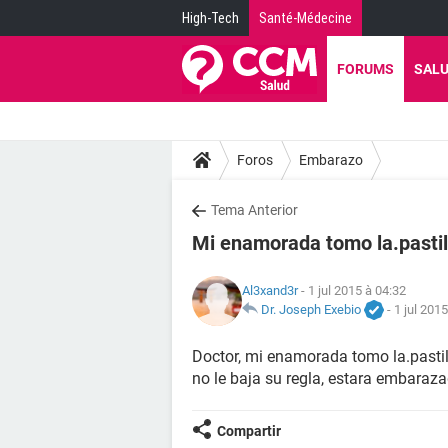
High-Tech
Santé-Médecine
FORUMS
SAL
Foros
Embarazo
Tema Anterior
Mi enamorada tomo la.pastill
Al3xand3r
- 1 jul 2015 à 04:32
Dr. Joseph Exebio
-
1 jul 201
Doctor, mi enamorada tomo la.pastill
no le baja su regla, estara embaraz
Compartir