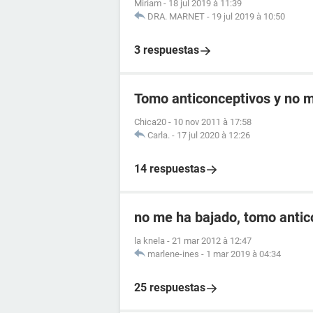
Miriam
-
18 jul 2019 à 11:39
DRA. MARNET
-
19 jul 2019 à 10:50
3 respuestas
Tomo anticonceptivos y no me
Chica20
-
10 nov 2011 à 17:58
Carla.
-
17 jul 2020 à 12:26
14 respuestas
no me ha bajado, tomo antic
la knela
-
21 mar 2012 à 12:47
marlene-ines
-
1 mar 2019 à 04:34
25 respuestas