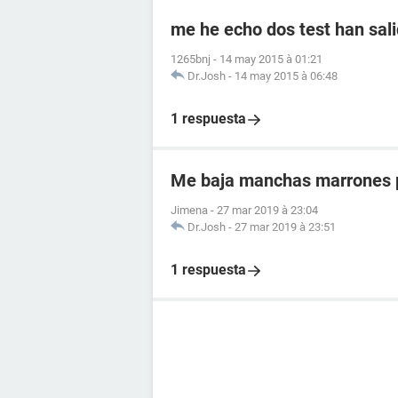
me he echo dos test han sali
1265bnj
-
14 may 2015 à 01:21
Dr.Josh
-
14 may 2015 à 06:48
1 respuesta
Me baja manchas marrones p
Jimena
-
27 mar 2019 à 23:04
Dr.Josh
-
27 mar 2019 à 23:51
1 respuesta