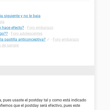
a siguiente y no le baja
gía
o hace efecto?
-
Foro embarazo
sgo??
-
Foro adolescentes
la pastilla anticonceptiva?
✓
-
Foro embarazo
s de sangre
, pues usaste el postday tal y como está indicado
fiemos que el postday será efectivo, pues este