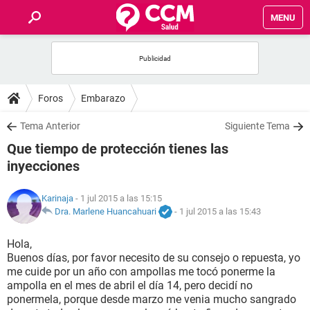
MENU
INICIO
FOROS
Foros
Embarazo
SALUD
Tema Anterior
Siguiente Tema
Que tiempo de protección tienes las
FAMILIA
inyecciones
NUTRICIÓN
Karinaja
- 1 jul 2015 a las 15:15
Dra. Marlene Huancahuari
-
1 jul 2015 a las 15:43
BIENESTAR
Hola,
Buenos días, por favor necesito de su consejo o repuesta, yo
SEXUALIDAD
me cuide por un año con ampollas me tocó ponerme la
ampolla en el mes de abril el día 14, pero decidí no
ponermela, porque desde marzo me venia mucho sangrado
GLOSARIO