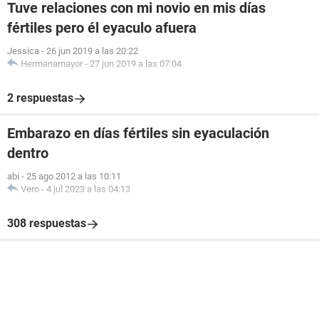
Tuve relaciones con mi novio en mis días
fértiles pero él eyaculo afuera
Jessica
-
26 jun 2019 a las 20:22
Hermanamayor
-
27 jun 2019 a las 07:04
2 respuestas
Embarazo en días fértiles sin eyaculación
dentro
abi
-
25 ago 2012 a las 10:11
Vero
-
4 jul 2023 a las 04:13
308 respuestas