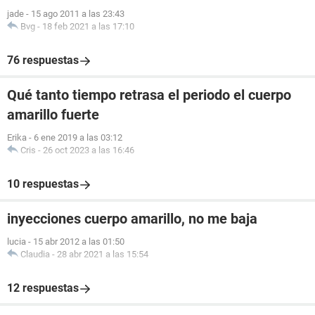
jade
-
15 ago 2011 a las 23:43
Bvg
-
18 feb 2021 a las 17:10
76 respuestas
Qué tanto tiempo retrasa el periodo el cuerpo
amarillo fuerte
Erika
-
6 ene 2019 a las 03:12
Cris
-
26 oct 2023 a las 16:46
10 respuestas
inyecciones cuerpo amarillo, no me baja
lucia
-
15 abr 2012 a las 01:50
Claudia
-
28 abr 2021 a las 15:54
12 respuestas