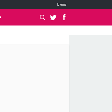
Idioma
O