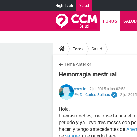
High-Tech
Salud
FOROS
SALUD
Foros
Salud
Tema Anterior
Hemorragia mestrual
yoeslin
- 2 jul 2015 a las 03:58
Dr. Carlos Salinas
-
2 jul 2015
Hola,
buenas noches, me puse la pila el m
periodo y ya llevo tres meses con 
hacer. y tengo antecedentes de
Ane
de
sangre
, que puedo hacer,