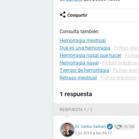
Compartir
Consulta también:
Hemorragia mestrual
Que es una hemorragia
-
Fichas prác
Hemorragia nasal que hacer
-
Fichas
Hemorragia nasal
-
Fichas prácticas
Tiempo de hemorragia
-
Fichas prác
Retraso mestrual
-
Fichas prácticas 
1 respuesta
RESPUESTA 1 / 1
Dr. Carlos Salinas
16.108
2 jul 2015 a las 04:17