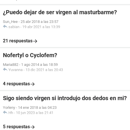
¿Puedo dejar de ser virgen al masturbarme?
Sun_Hee
-
25 abr 2018 a las 23:57
sabian
-
19 abr 2021 a las 13:39
21 respuestas
Nofertyl o Cyclofem?
Maria882
-
1 ago 2014 a las 18:59
Yuvanna
-
13 dic 2021 a las 20:43
4 respuestas
Sigo siendo virgen si introdujo dos dedos en mi?
Yorleny
-
14 ene 2018 a las 04:23
Hh
-
10 jun 2023 a las 21:41
5 respuestas