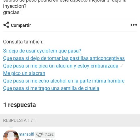
inyeccion?
gracias!
Compartir
Consulta también:
Si dejo de usar cyclofem que pasa?
Que pasa si dejo de tomar las pastillas anticonceptivas
Que pasa si me pica un alacran y estoy embarazada
✓
Me pico un alacran
Que pasa si me echo alcohol en la parte íntima hombre
Que pasa si me trago una semilla de ciruela
1 respuesta
RESPUESTA 1 / 1
marisolfl
7.292