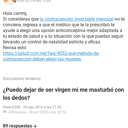
6 jul 2015 a las 12:05
Hola camrq,
Si consideras que
la contracepción inyectable mensual
no te
conviene, regresa a que el médico que te la prescribió te
ayude a elegir una opción anticonceptiva mejor adaptada a
tu estado de salud y a tu situación con la que puedas seguir
llevando un control de natalidad estricto y eficaz.
Revisa esto:
https://salud.ccm.net/faq/4052-que-metodo-de-
contracepcion-deben-elegir-las-mujeres
Discusiones similares
¿Puedo dejar de ser virgen mi me masturbó con
los dedos?
Owen2308
-
29 ago 2016 a las 21:33
AriGuevara
-
28 oct 2023 a las 02:24
89 respuestas