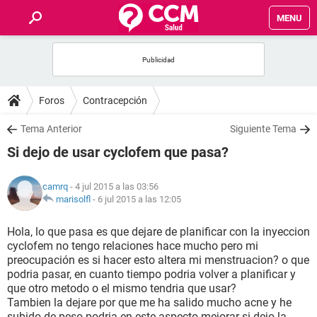
MENU
INICIO
FOROS
Foros
Contracepción
SALUD
Tema Anterior
Siguiente Tema
Si dejo de usar cyclofem que pasa?
FAMILIA
camrq
- 4 jul 2015 a las 03:56
NUTRICIÓN
marisolfl
-
6 jul 2015 a las 12:05
Hola, lo que pasa es que dejare de planificar con la inyeccion
BIENESTAR
cyclofem no tengo relaciones hace mucho pero mi
preocupación es si hacer esto altera mi menstruacion? o que
SEXUALIDAD
podria pasar, en cuanto tiempo podria volver a planificar y
que otro metodo o el mismo tendria que usar?
Tambien la dejare por que me ha salido mucho acne y he
GLOSARIO
subido de peso podria en este aspecto mejorar si dejo la