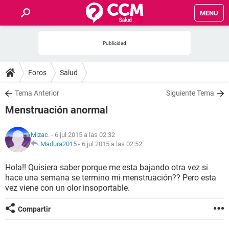
MENU
INICIO
FOROS
Foros
Salud
SALUD
Tema Anterior
Siguiente Tema
Menstruación anormal
FAMILIA
Mizac.
- 6 jul 2015 a las 02:32
NUTRICIÓN
Madura2015
-
6 jul 2015 a las 02:52
Hola!! Quisiera saber porque me esta bajando otra vez si
BIENESTAR
hace una semana se termino mi menstruación?? Pero esta
vez viene con un olor insoportable.
SEXUALIDAD
Compartir
GLOSARIO