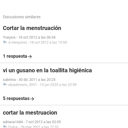
Discusiones similares
Cortar la menstruación
Yoeysix
-
18 oct 2012 a las 06:34
A.Herquinio
-
18 oct 2012 a las 15:59
1 respuesta
vi un gusano en la toallita higiénica
sabriina
-
30 dic 2011 a las 20:25
elyaahmero_2051
-
13 jun 2023 a las 22:59
5 respuestas
cortar la mestruacion
adriana1684
-
7 oct 2012 a las 02:05
Dulce
-
26 mar 2021 a las 21:51