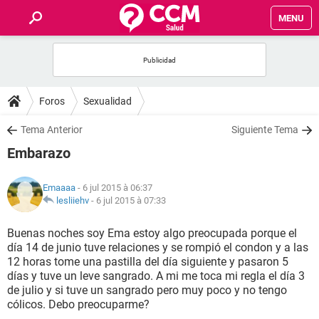
MENU
INICIO
FORUMS
Foros
Sexualidad
SALUD
Tema Anterior
Siguiente Tema
Embarazo
FAMILIA
Emaaaa
- 6 jul 2015 à 06:37
NUTRICIÓN
lesliiehv
-
6 jul 2015 à 07:33
Buenas noches soy Ema estoy algo preocupada porque el
BIENESTAR
día 14 de junio tuve relaciones y se rompió el condon y a las
12 horas tome una pastilla del día siguiente y pasaron 5
SEXUALIDAD
días y tuve un leve sangrado. A mi me toca mi regla el día 3
de julio y si tuve un sangrado pero muy poco y no tengo
cólicos. Debo preocuparme?
GLOSARIO