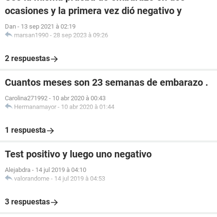
ocasiones y la primera vez dió negativo y
Dan
-
13 sep 2021 à 02:19
marsan1990
-
28 sep 2023 à 09:26
2 respuestas
Cuantos meses son 23 semanas de embarazo .
Carolina271992
-
10 abr 2020 à 00:43
Hermanamayor
-
10 abr 2020 à 01:44
1 respuesta
Test positivo y luego uno negativo
Alejabdra
-
14 jul 2019 à 04:10
valorandome
-
14 jul 2019 à 04:53
3 respuestas