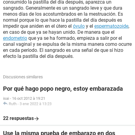
consumido la pastilla del día después, aparezca un
sangrado. Generalmente es un sangrado leve y que dura
menos días de los acostumbrados en la mestruación. Es
normal porque lo que hace la pastilla del día después es
impedir que aniden en el útero el
óvulo
y el
espermatozoide
,
en caso de que ya se hayan unido. De manera que el
endometrio
que ya se ha formado, empieza a salir por el
canal vaginal y se expulsa de la misma manera como ocurre
en cada período. El sangrado es una señal de que sí hizo
efecto la pastilla del día después.
Discusiones similares
Por qué hago popo negro, estoy embarazada
isai
-
16 oct 2012 à 19:21
Ruth
-
3 ene 2022 à 13:23
22 respuestas
Use la misma prueba de embarazo en dos