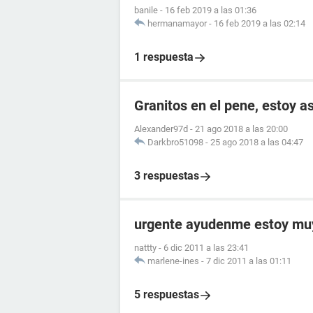
banile
-
16 feb 2019 a las 01:36
hermanamayor
-
16 feb 2019 a las 02:14
1 respuesta
Granitos en el pene, estoy 
Alexander97d
-
21 ago 2018 a las 20:00
Darkbro51098
-
25 ago 2018 a las 04:47
3 respuestas
urgente ayudenme estoy mu
nattty
-
6 dic 2011 a las 23:41
marlene-ines
-
7 dic 2011 a las 01:11
5 respuestas