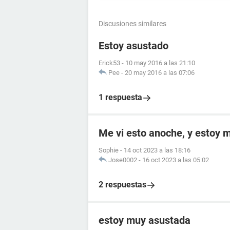
Discusiones similares
Estoy asustado
Erick53
-
10 may 2016 a las 21:10
Pee
-
20 may 2016 a las 07:06
1 respuesta
Me vi esto anoche, y estoy 
Sophie
-
14 oct 2023 a las 18:16
Jose0002
-
16 oct 2023 a las 05:02
2 respuestas
estoy muy asustada