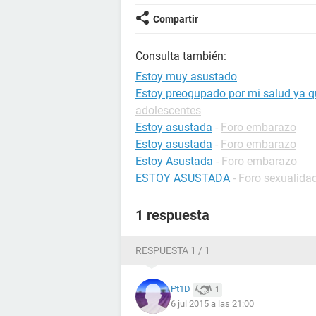
Compartir
Consulta también:
Estoy muy asustado
Estoy preogupado por mi salud ya qu
adolescentes
Estoy asustada
-
Foro embarazo
Estoy asustada
-
Foro embarazo
Estoy Asustada
-
Foro embarazo
ESTOY ASUSTADA
-
Foro sexualida
1 respuesta
RESPUESTA 1 / 1
Pt1D
1
6 jul 2015 a las 21:00