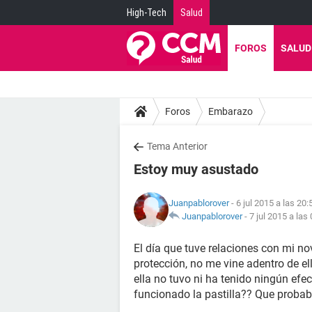
High-Tech
Salud
FOROS
SALUD
Foros
Embarazo
Tema Anterior
Estoy muy asustado
Juanpablorover
- 6 jul 2015 a las 20:
Juanpablorover
-
7 jul 2015 a las
El día que tuve relaciones con mi nov
protección, no me vine adentro de ella
ella no tuvo ni ha tenido ningún ef
funcionado la pastilla?? Que proba