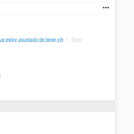
e estoy asustado de tener vih
✓
-
Foro
d