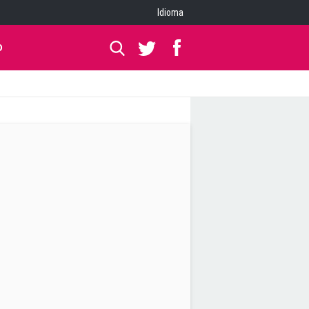
Idioma
O