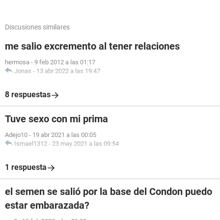
Discusiones similares
me salio excremento al tener relaciones
hermosa
-
9 feb 2012 a las 01:17
Jonas
-
13 abr 2022 a las 19:47
8 respuestas
Tuve sexo con mi prima
Adejo10
-
19 abr 2021 a las 00:05
Ismael1312
-
23 may 2021 a las 09:54
1 respuesta
el semen se salió por la base del Condon puedo
estar embarazada?