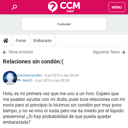
MENU
INICIO
FOROS
Foros
Embarazo
SALUD
Tema Anterior
Siguiente Tema
Relaciones sin condón:(
FAMILIA
CaroHernandez
- 8 jul 2015 a las 00:34
NUTRICIÓN
MafrC
-
8 jul 2015 a las 00:39
Hola, es mi primera vez que me uno a un foro. Espero que
BIENESTAR
me puedan ayudar con mi duda, pues tuve relaciones con mi
novio pero al principio lo hicimos sin condón por muy poco
SEXUALIDAD
tiempo, y no se vino ni nada pero me da miedo por el liquido
preseminal ¿Si hay probabilidad de que pueda quedar
embarazada?
GLOSARIO