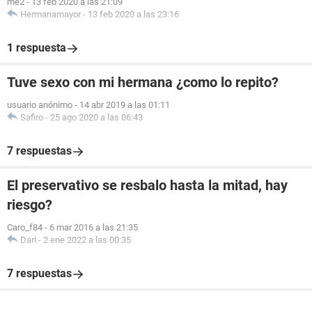
me2
-
13 feb 2020 a las 21:09
Hermanamayor
-
13 feb 2020 a las 23:16
1 respuesta
Tuve sexo con mi hermana ¿como lo repito?
usuario anónimo
-
14 abr 2019 a las 01:11
Safiro
-
25 ago 2020 a las 06:43
7 respuestas
El preservativo se resbalo hasta la mitad, hay
riesgo?
Caro_f84
-
6 mar 2016 a las 21:35
Dari
-
2 ene 2022 a las 00:35
7 respuestas