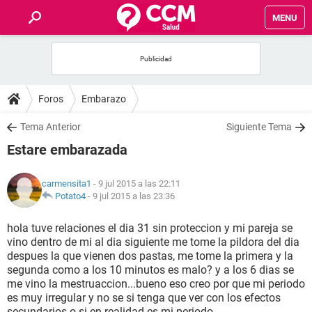
MENU
INICIO
FOROS
Foros
Embarazo
SALUD
Tema Anterior
Siguiente Tema
Estare embarazada
FAMILIA
carmensita1
- 9 jul 2015 a las 22:11
NUTRICIÓN
Potato4
-
9 jul 2015 a las 23:36
hola tuve relaciones el dia 31 sin proteccion y mi pareja se
BIENESTAR
vino dentro de mi al dia siguiente me tome la pildora del dia
despues la que vienen dos pastas, me tome la primera y la
SEXUALIDAD
segunda como a los 10 minutos es malo? y a los 6 dias se
me vino la mestruaccion...bueno eso creo por que mi periodo
es muy irregular y no se si tenga que ver con los efectos
GLOSARIO
secundarios o si en realidad es mi periodo...