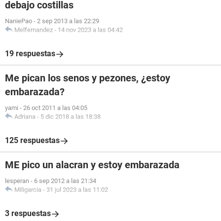
debajo costillas
NaniePao
-
2 sep 2013 a las 22:29
Melfernandez
-
14 nov 2023 a las 04:42
19 respuestas
Me pican los senos y pezones, ¿estoy
embarazada?
yami
-
26 oct 2011 a las 04:05
Adriana
-
5 dic 2018 a las 18:38
125 respuestas
ME pico un alacran y estoy embarazada
lesperan
-
6 sep 2012 a las 21:34
Miligarcia
-
31 jul 2023 a las 11:02
3 respuestas