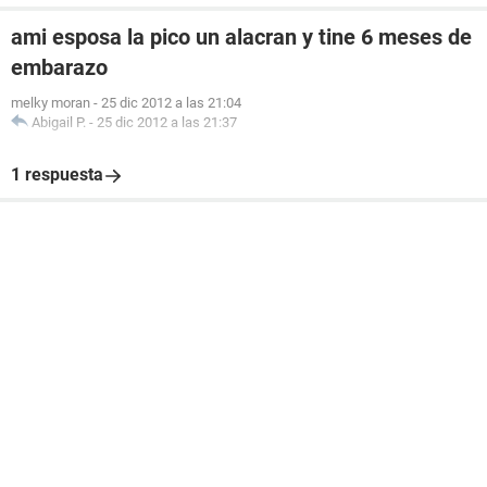
ami esposa la pico un alacran y tine 6 meses de
embarazo
melky moran
-
25 dic 2012 a las 21:04
Abigail P.
-
25 dic 2012 a las 21:37
1 respuesta