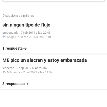
Discusiones similares
sin ningun tipo de flujo
preocupada
-
7 feb 2014 a las 22:46
Abigail P.
-
8 feb 2014 a las 01:18
1 respuesta
ME pico un alacran y estoy embarazada
lesperan
-
6 sep 2012 a las 21:34
Miligarcia
-
31 jul 2023 a las 11:02
3 respuestas