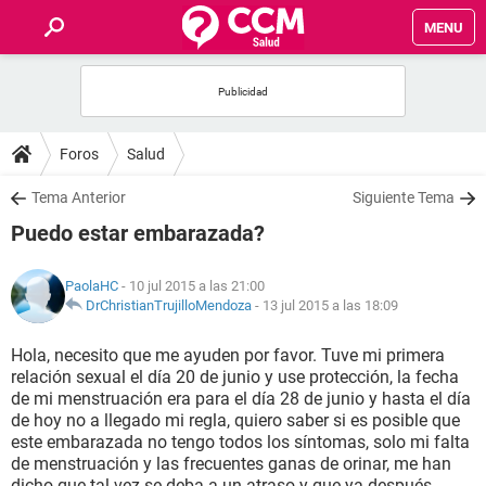
MENU
INICIO
FOROS
Foros
Salud
SALUD
Tema Anterior
Siguiente Tema
Puedo estar embarazada?
FAMILIA
PaolaHC
- 10 jul 2015 a las 21:00
NUTRICIÓN
DrChristianTrujilloMendoza
-
13 jul 2015 a las 18:09
Hola, necesito que me ayuden por favor. Tuve mi primera
BIENESTAR
relación sexual el día 20 de junio y use protección, la fecha
de mi menstruación era para el día 28 de junio y hasta el día
SEXUALIDAD
de hoy no a llegado mi regla, quiero saber si es posible que
este embarazada no tengo todos los síntomas, solo mi falta
de menstruación y las frecuentes ganas de orinar, me han
GLOSARIO
dicho que tal vez se deba a un atraso y que ya después