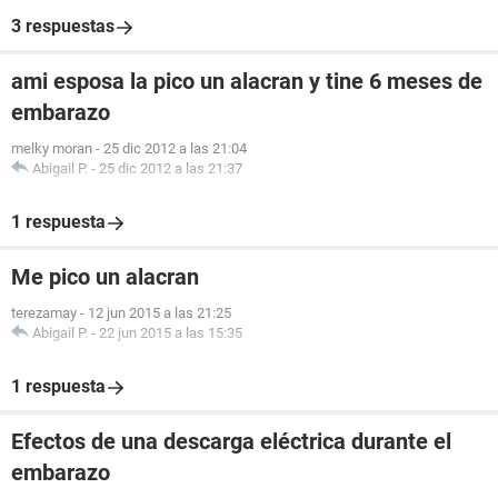
3 respuestas
ami esposa la pico un alacran y tine 6 meses de
embarazo
melky moran
-
25 dic 2012 a las 21:04
Abigail P.
-
25 dic 2012 a las 21:37
1 respuesta
Me pico un alacran
terezamay
-
12 jun 2015 a las 21:25
Abigail P.
-
22 jun 2015 a las 15:35
1 respuesta
Efectos de una descarga eléctrica durante el
embarazo