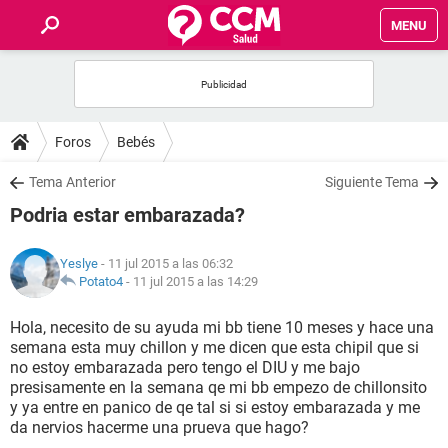
MENU
INICIO
FOROS
Foros
Bebés
SALUD
Tema Anterior
Siguiente Tema
Podria estar embarazada?
FAMILIA
Yeslye
- 11 jul 2015 a las 06:32
NUTRICIÓN
Potato4
-
11 jul 2015 a las 14:29
Hola, necesito de su ayuda mi bb tiene 10 meses y hace una
BIENESTAR
semana esta muy chillon y me dicen que esta chipil que si
no estoy embarazada pero tengo el DIU y me bajo
SEXUALIDAD
presisamente en la semana qe mi bb empezo de chillonsito
y ya entre en panico de qe tal si si estoy embarazada y me
da nervios hacerme una prueva que hago?
GLOSARIO