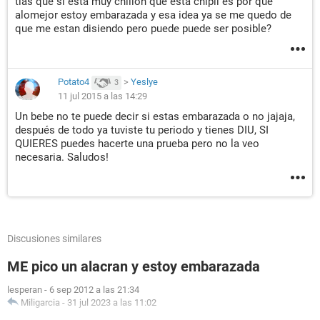
tias que si esta muy chillon que esta chipil es por que
alomejor estoy embarazada y esa idea ya se me quedo de
que me estan disiendo pero puede puede ser posible?
Potato4
>
Yeslye
3
11 jul 2015 a las 14:29
Un bebe no te puede decir si estas embarazada o no jajaja,
después de todo ya tuviste tu periodo y tienes DIU, SI
QUIERES puedes hacerte una prueba pero no la veo
necesaria. Saludos!
Discusiones similares
ME pico un alacran y estoy embarazada
lesperan
-
6 sep 2012 a las 21:34
Miligarcia
-
31 jul 2023 a las 11:02