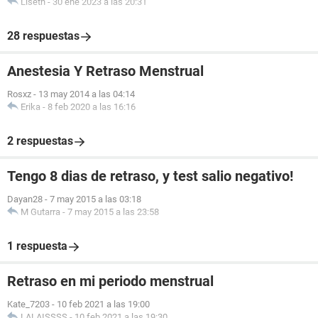
Liseth
-
30 ene 2023 a las 20:31
28 respuestas
Anestesia Y Retraso Menstrual
Rosxz
-
13 may 2014 a las 04:14
Erika
-
8 feb 2020 a las 16:16
2 respuestas
Tengo 8 dias de retraso, y test salio negativo!
Dayan28
-
7 may 2015 a las 03:18
M Gutarra
-
7 may 2015 a las 23:58
1 respuesta
Retraso en mi periodo menstrual
Kate_7203
-
10 feb 2021 a las 19:00
LALAISSSS
-
10 feb 2021 a las 19:30