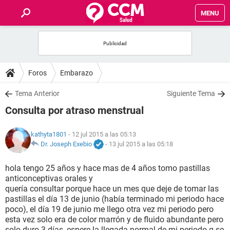
MENU
INICIO
FOROS
Foros
Embarazo
SALUD
Tema Anterior
Siguiente Tema
Consulta por atraso menstrual
FAMILIA
kathyta1801
- 12 jul 2015 a las 05:13
NUTRICIÓN
Dr. Joseph Exebio
-
13 jul 2015 a las 05:18
hola tengo 25 años y hace mas de 4 años tomo pastillas
BIENESTAR
anticonceptivas orales y
quería consultar porque hace un mes que deje de tomar las
SEXUALIDAD
pastillas el día 13 de junio (había terminado mi periodo hace
poco), el día 19 de junio me llego otra vez mi periodo pero
esta vez solo era de color marrón y de fluido abundante pero
GLOSARIO
solo duro 3 días, espere la llegada normal de mi periodo q se