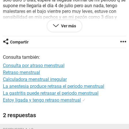
supone me llegaría el día 4 de julio pero aun nada, tengo
malestares en el bajo vientre pero muy leves, estuve con
sensibilidad en mis pechos y en mi pezón como 3 días y
mareos debido a bajas de presión. me hice un test de
Ver más
embarazo hoy 12 de julio pero me salio negativo.... sera
normal esto o podría estar embarazada? siempre he sido
regular nunca me han dado atrasos es por esto que me
Compartir
preocupo y porque he tenido relaciones sexuales sin
protección. espero me ayuden por favor.. saludos a todas =)
Consulta también:
Consulta por atraso menstrual
Retraso menstrual
Calculadora menstrual irregular
La anestesia produce retrasa el periodo menstrual
La gastritis puede retrasar el periodo menstrual
Estoy ligada y tengo retraso menstrual
✓
2 respuestas