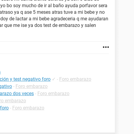
 yo bo soy mucho de ir al baño ayuda porfavor sera
traso ya q ase 5 meses atras tuve a mi bebe y no
doy de lactar a mi bebe agradeceria q me ayudaran
r que me ise ya dos test de embarazo y salen
s
ión y test negativo foro
✓
-
Foro embarazo
gativo
-
Foro embarazo
barazo dos veces
-
Foro embarazo
ro embarazo
foro
-
Foro embarazo