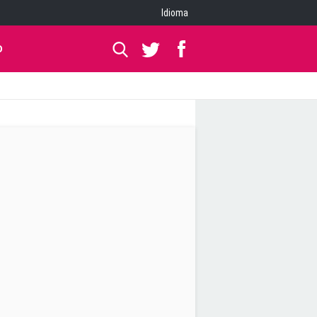
Idioma
O