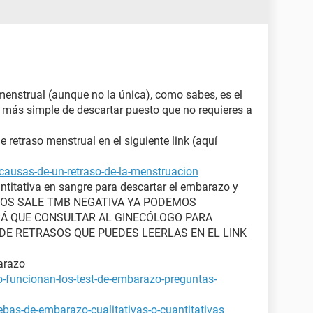
menstrual (aunque no la única), como sabes, es el
y más simple de descartar puesto que no requieres a
retraso menstrual en el siguiente link (aquí
causas-de-un-retraso-de-la-menstruacion
ntitativa en sangre para descartar el embarazo y
STA NOS SALE TMB NEGATIVA YA PODEMOS
Á QUE CONSULTAR AL GINECÓLOGO PARA
E RETRASOS QUE PUEDES LEERLAS EN EL LINK
arazo
-funcionan-los-test-de-embarazo-preguntas-
bas-de-embarazo-cualitativas-o-cuantitativas