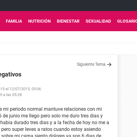
FAMILIA
NUTRICIÓN
BIENESTAR
SEXUALIDAD
GLOSARI
Siguiente Tema
egativos
015 el 12/07/2015, 05:06
15 a las 05:28
ve mi periodo normal mantuve relaciones con mi
6 de junio me llego pero solo me duro tres dias y
abia durado tres dias y a la fecha de hoy no me a
 pero super leves a ratos cuando estoy asiendo
 sobre mi cama siento dolores ya son 6 dias de