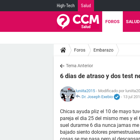
High-Tech
Salud
FOROS
SALUD
Foros
Embarazo
Tema Anterior
6 dias de atraso y dos test n
luniita2015
- Modificado por luniita2
Dr. Joseph Exebio
-
13 jul 20
Chicas ayuda pliz el 10 de mayo tu
pareja el dia 25 del mismo mes y el 
suel durarme 6 dia nunca jamas me h
bajado siento dolores premestruales
cosas se me pasa pero al descansar