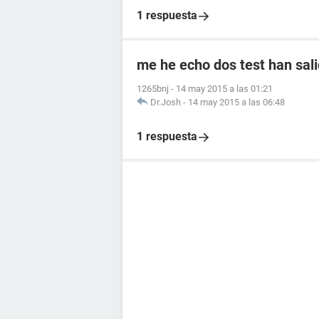
1 respuesta
me he echo dos test han sali
1265bnj
-
14 may 2015 a las 01:21
Dr.Josh
-
14 may 2015 a las 06:48
1 respuesta