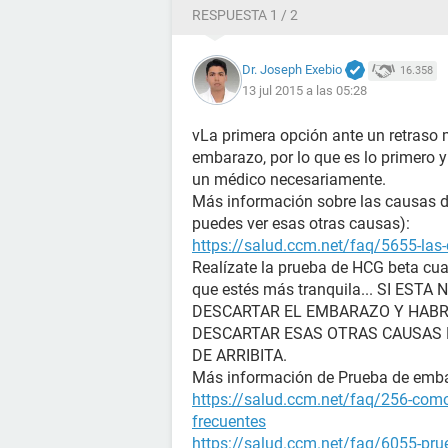
RESPUESTA 1 / 2
Dr. Joseph Exebio
16.358
13 jul 2015 a las 05:28
vLa primera opción ante un retraso 
embarazo, por lo que es lo primero 
un médico necesariamente.
Más información sobre las causas de 
puedes ver esas otras causas):
https://salud.ccm.net/faq/5655-las-
Realízate la prueba de HCG beta cua
que estés más tranquila... SI E
DESCARTAR EL EMBARAZO Y HABR
DESCARTAR ESAS OTRAS CAUSAS D
DE ARRIBITA.
Más información de Prueba de emb
https://salud.ccm.net/faq/256-como
frecuentes
https://salud.ccm.net/faq/6055-prue