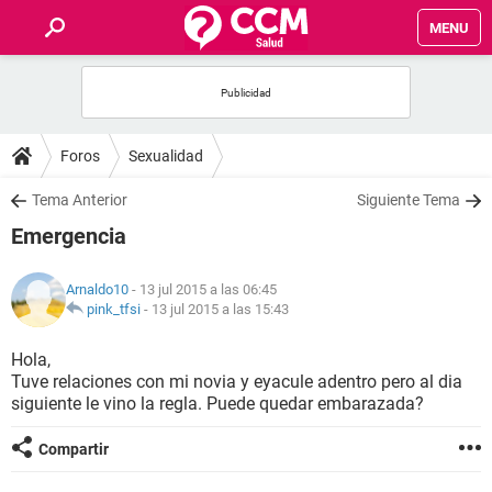
MENU
INICIO
FOROS
Foros
Sexualidad
SALUD
Tema Anterior
Siguiente Tema
Emergencia
FAMILIA
Arnaldo10
- 13 jul 2015 a las 06:45
NUTRICIÓN
pink_tfsi
-
13 jul 2015 a las 15:43
Hola,
BIENESTAR
Tuve relaciones con mi novia y eyacule adentro pero al dia
siguiente le vino la regla. Puede quedar embarazada?
SEXUALIDAD
Compartir
GLOSARIO