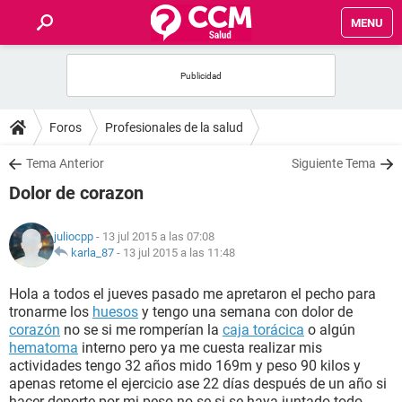
MENU
INICIO
FOROS
Foros
Profesionales de la salud
SALUD
Tema Anterior
Siguiente Tema
Dolor de corazon
FAMILIA
juliocpp
- 13 jul 2015 a las 07:08
NUTRICIÓN
karla_87
-
13 jul 2015 a las 11:48
Hola a todos el jueves pasado me apretaron el pecho para
BIENESTAR
tronarme los
huesos
y tengo una semana con dolor de
corazón
no se si me romperían la
caja torácica
o algún
SEXUALIDAD
hematoma
interno pero ya me cuesta realizar mis
actividades tengo 32 años mido 169m y peso 90 kilos y
apenas retome el ejercicio ase 22 días después de un año si
GLOSARIO
hacer deporte por mi peso no se si se haya juntado todo