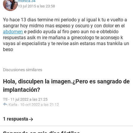
monica.34
13 jul 2015 a las 23:58
Yo hace 13 dias termine mi periodo y al igual k tu e vuelto a
sangrar hoy midmo mas espeso y oscuro y con dolor en el
abdomen
e pedido ayuda al firo pero aun no e obtebido
respuestas asik m ire mañana a ginecologo te aconsejo k
vayas al especialista y te revise asin estaras mas trankila un
beso
Discusiones similares
Hola, disculpen la imagen.¿Pero es sangrado de
implantación?
Ttl
-
11 jul 2022 a las 21:25
Karla
-
10 oct 2022 a las 21:12
1 respuesta