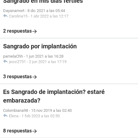
Sangrado en mis días fértiles
Dayanamort
-
8 dic 2021 a las 05:44
Carolina15
-
1 abr 2022 a las 12:17
2 respuestas
Sangrado por implantación
pamelaChh
-
1 jun 2021 a las 16:28
jessi2731
-
2 jun 2021 a las 17:19
3 respuestas
Es Sangrado de implantación? estaré
embarazada?
Colombiana98
-
15 nov 2019 a las 02:40
Elena
-
1 feb 2023 a las 02:50
8 respuestas