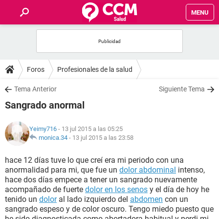
MENU
INICIO
FOROS
Foros
Profesionales de la salud
SALUD
Tema Anterior
Siguiente Tema
Sangrado anormal
FAMILIA
Yeimy716
- 13 jul 2015 a las 05:25
NUTRICIÓN
monica.34
-
13 jul 2015 a las 23:58
hace 12 días tuve lo que creí era mi periodo con una
BIENESTAR
anormalidad para mi, que fue un
dolor abdominal
intenso,
hace dos días empece a tener un sangrado nuevamente
SEXUALIDAD
acompañado de fuerte
dolor en los senos
y el día de hoy he
tenido un
dolor
al lado izquierdo del
abdomen
con un
sangrado espeso y de color oscuro. Tengo miedo puesto que
GLOSARIO
he sido diagnosticada como abortadora habitual y perdi mi