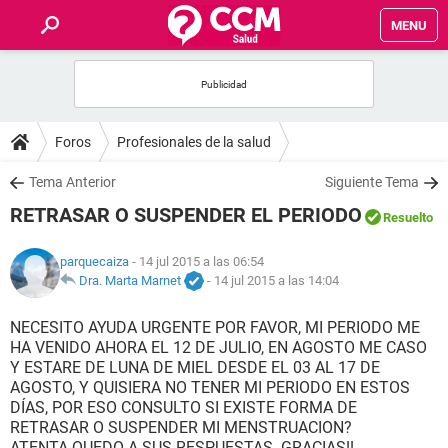
MENU
INICIO
FOROS
Foros
Profesionales de la salud
SALUD
Tema Anterior
Siguiente Tema
RETRASAR O SUSPENDER EL PERIODO
Resuelto
FAMILIA
parquecaiza
- 14 jul 2015 a las 06:54
NUTRICIÓN
Dra. Marta Marnet
-
14 jul 2015 a las 14:04
NECESITO AYUDA URGENTE POR FAVOR, MI PERIODO ME
BIENESTAR
HA VENIDO AHORA EL 12 DE JULIO, EN AGOSTO ME CASO
Y ESTARE DE LUNA DE MIEL DESDE EL 03 AL 17 DE
SEXUALIDAD
AGOSTO, Y QUISIERA NO TENER MI PERIODO EN ESTOS
DÍAS, POR ESO CONSULTO SI EXISTE FORMA DE
RETRASAR O SUSPENDER MI MENSTRUACION?
GLOSARIO
ATENTA QUEDO A SUS RESPUESTAS..GRACIAS!!