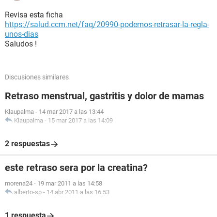
Revisa esta ficha
https://salud.ccm.net/faq/20990-podemos-retrasar-la-regla-
unos-dias
Saludos !
Discusiones similares
Retraso menstrual, gastritis y dolor de mamas
Klaupalma
-
14 mar 2017 a las 13:44
Klaupalma
-
15 mar 2017 a las 14:09
2 respuestas
este retraso sera por la creatina?
morena24
-
19 mar 2011 a las 14:58
alberto-sp
-
14 abr 2011 a las 16:53
1 respuesta