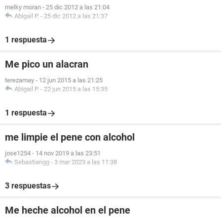
melky moran
-
25 dic 2012 a las 21:04
Abigail P.
-
25 dic 2012 a las 21:37
1 respuesta
Me pico un alacran
terezamay
-
12 jun 2015 a las 21:25
Abigail P.
-
22 jun 2015 a las 15:35
1 respuesta
me limpie el pene con alcohol
jose1254
-
14 nov 2019 a las 23:51
Sebastiangg
-
3 mar 2023 a las 11:38
3 respuestas
Me heche alcohol en el pene