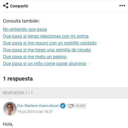
Compartir
Consulta también:
No entiendo que pasa
Que pasa si tengo relaciones con mi prima
Que pasa si me rasuro con un rastrillo oxidado
Que pasa si me trago una semilla de ciruela
Que pasa si me meto un pepino
Que pasa si un niño come papel aluminio
✓
1 respuesta
RESPUESTA 1 / 1
Dra. Marlene Huancahuari
29.005
14 jul 2015 a las 18:57
Hola,