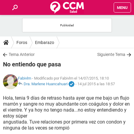
MENU
INICIO
FOROS
Foros
Embarazo
SALUD
Tema Anterior
Siguiente Tema
No entiendo que pasa
FAMILIA
Fabivlm
- Modificado por Fabivlm el 14/07/2015, 18:10
NUTRICIÓN
Dra. Marlene Huancahuari
-
14 jul 2015 a las 18:57
Hola, tenia 9 días de retraso hasta ayer que me bajo un flujo
BIENESTAR
marrón y sangre no muy abundante con coágulos y dolor en
el vientre. Y ya hoy no tengo nada...no estoy entendiendo y
SEXUALIDAD
estoy súper
angustiada. Tuve relaciones por primera vez con condon y
ninguna de las veces se rompió
GLOSARIO