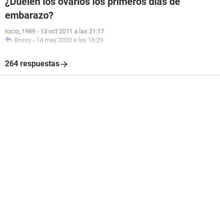
¿Duelen los ovarios los primeros días de
embarazo?
rocio_1989
-
13 oct 2011 a las 21:17
Rossy
-
14 may 2020 a las 16:29
264 respuestas