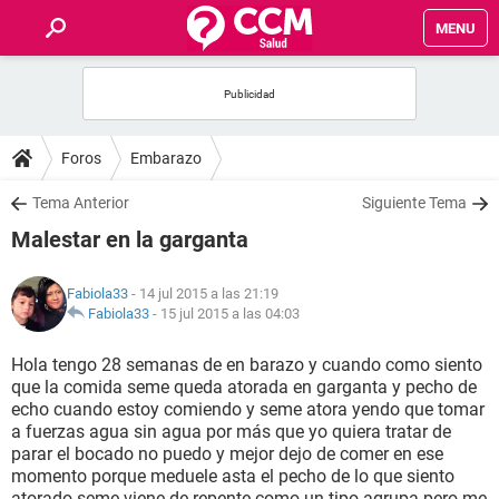
MENU
INICIO
FOROS
Foros
Embarazo
SALUD
Tema Anterior
Siguiente Tema
Malestar en la garganta
FAMILIA
Fabiola33
- 14 jul 2015 a las 21:19
NUTRICIÓN
Fabiola33
-
15 jul 2015 a las 04:03
Hola tengo 28 semanas de en barazo y cuando como siento
BIENESTAR
que la comida seme queda atorada en garganta y pecho de
echo cuando estoy comiendo y seme atora yendo que tomar
SEXUALIDAD
a fuerzas agua sin agua por más que yo quiera tratar de
parar el bocado no puedo y mejor dejo de comer en ese
momento porque meduele asta el pecho de lo que siento
GLOSARIO
atorado seme viene de repente como un tipo agrupa pero me