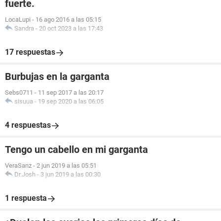
fuerte.
LocaLupi
-
16 ago 2016 a las 05:15
Sandra
-
20 oct 2023 a las 17:43
17 respuestas
Burbujas en la garganta
Sebs0711
-
11 sep 2017 a las 20:17
sisuua
-
19 sep 2020 a las 06:05
4 respuestas
Tengo un cabello en mi garganta
VeraSanz
-
2 jun 2019 a las 05:51
Dr.Josh
-
3 jun 2019 a las 00:30
1 respuesta