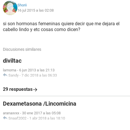
Shorii
16 jul 2015 a las 02:08
si son hormonas femeninas quiere decir que me dejara el
cabello lindo y etc cosas como dicen?
Discusiones similares
diviltac
lamoma
-
6 jun 2013 a las 21:13
Sandy
-
7 dic 2018 a las 06:33
29 respuestas
Dexametasona /Lincomicina
aranaxvxx
-
30 ene 2017 a las 05:08
Snaaf2002
-
1 abr 2018 a las 18:10