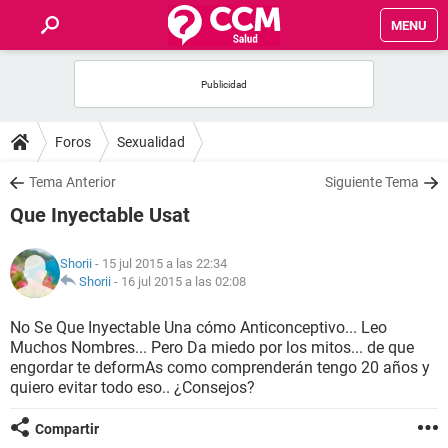
MENU
INICIO
FOROS
Foros
Sexualidad
SALUD
Tema Anterior
Siguiente Tema
Que Inyectable Usat
FAMILIA
Shorii
- 15 jul 2015 a las 22:34
NUTRICIÓN
Shorii
-
16 jul 2015 a las 02:08
No Se Que Inyectable Una cómo Anticonceptivo... Leo
BIENESTAR
Muchos Nombres... Pero Da miedo por los mitos... de que
engordar te deformAs como comprenderán tengo 20 años y
SEXUALIDAD
quiero evitar todo eso.. ¿Consejos?
Compartir
GLOSARIO