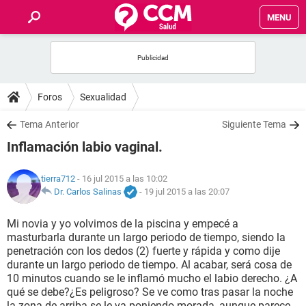
MENU
INICIO
FOROS
Foros
Sexualidad
SALUD
Tema Anterior
Siguiente Tema
Inflamación labio vaginal.
FAMILIA
tierra712
- 16 jul 2015 a las 10:02
NUTRICIÓN
Dr. Carlos Salinas
-
19 jul 2015 a las 20:07
Mi novia y yo volvimos de la piscina y empecé a
BIENESTAR
masturbarla durante un largo periodo de tiempo, siendo la
penetración con los dedos (2) fuerte y rápida y como dije
SEXUALIDAD
durante un largo periodo de tiempo. Al acabar, será cosa de
10 minutos cuando se le inflamó mucho el labio derecho. ¿A
qué se debe?¿Es peligroso? Se ve como tras pasar la noche
GLOSARIO
la zona de arriba se le va poniendo morada, aunque parece