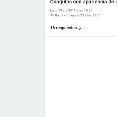
Coágulos con apariencia de 
Lau
-
13 abr 2011 a las 19:23
Iliana
-
15 ago 2023 a las 11:11
16 respuestas