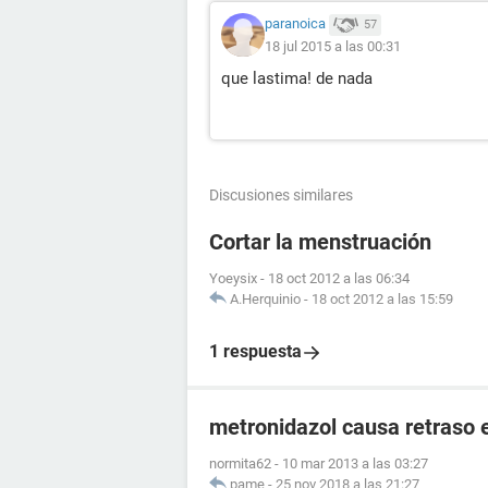
paranoica
57
18 jul 2015 a las 00:31
que lastima! de nada
Discusiones similares
Cortar la menstruación
Yoeysix
-
18 oct 2012 a las 06:34
A.Herquinio
-
18 oct 2012 a las 15:59
1 respuesta
metronidazol causa retraso 
normita62
-
10 mar 2013 a las 03:27
pame
-
25 nov 2018 a las 21:27