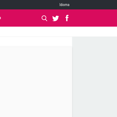
Idioma
O