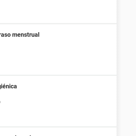
traso menstrual
giénica
9