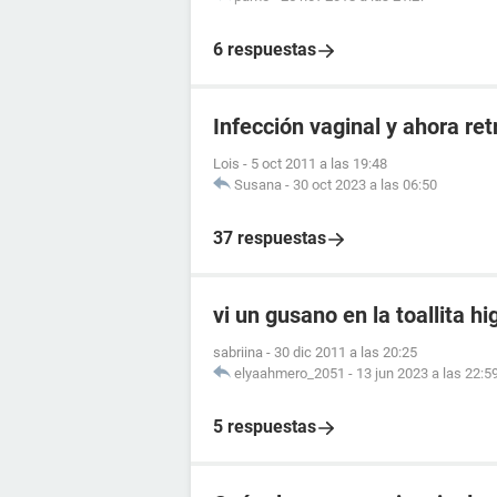
6 respuestas
Infección vaginal y ahora re
Lois
-
5 oct 2011 a las 19:48
Susana
-
30 oct 2023 a las 06:50
37 respuestas
vi un gusano en la toallita hi
sabriina
-
30 dic 2011 a las 20:25
elyaahmero_2051
-
13 jun 2023 a las 22:5
5 respuestas