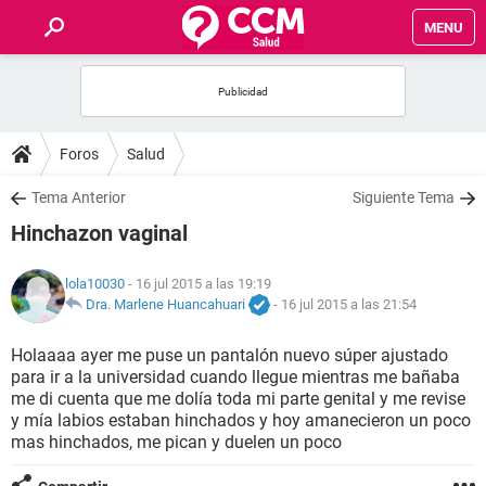
MENU
INICIO
FOROS
Foros
Salud
SALUD
Tema Anterior
Siguiente Tema
Hinchazon vaginal
FAMILIA
lola10030
- 16 jul 2015 a las 19:19
NUTRICIÓN
Dra. Marlene Huancahuari
-
16 jul 2015 a las 21:54
Holaaaa ayer me puse un pantalón nuevo súper ajustado
BIENESTAR
para ir a la universidad cuando llegue mientras me bañaba
me di cuenta que me dolía toda mi parte genital y me revise
SEXUALIDAD
y mía labios estaban hinchados y hoy amanecieron un poco
mas hinchados, me pican y duelen un poco
GLOSARIO