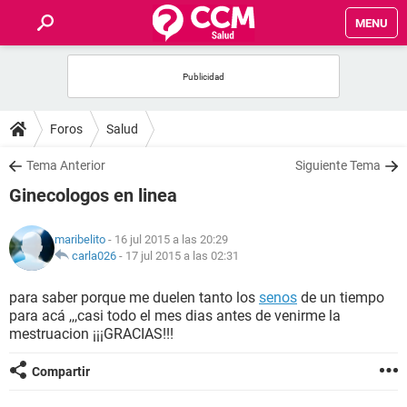
MENU
INICIO
FOROS
Foros
Salud
SALUD
Tema Anterior
Siguiente Tema
Ginecologos en linea
FAMILIA
maribelito
- 16 jul 2015 a las 20:29
NUTRICIÓN
carla026
-
17 jul 2015 a las 02:31
para saber porque me duelen tanto los
senos
de un tiempo
BIENESTAR
para acá ,,,casi todo el mes dias antes de venirme la
mestruacion ¡¡¡GRACIAS!!!
SEXUALIDAD
Compartir
GLOSARIO