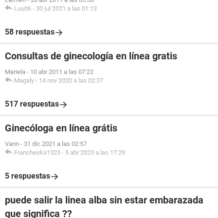
Luu06
-
30 jul 2021 a las 01:13
58 respuestas
Consultas de ginecología en línea gratis
Mariela
-
10 abr 2011 a las 07:22
Magaly
-
14 nov 2020 a las 02:37
517 respuestas
Ginecóloga en línea grátis
Vann
-
31 dic 2021 a las 02:57
Francheska1323
-
5 abr 2023 a las 17:29
5 respuestas
puede salir la linea alba sin estar embarazada
que significa ??