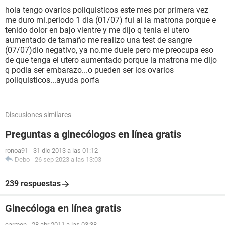
hola tengo ovarios poliquisticos este mes por primera vez
me duro mi.periodo 1 dia (01/07) fui al la matrona porque e
tenido dolor en bajo vientre y me dijo q tenia el utero
aumentado de tamaño me realizo una test de sangre
(07/07)dio negativo, ya no.me duele pero me preocupa eso
de que tenga el utero aumentado porque la matrona me dijo
q podia ser embarazo...o pueden ser los ovarios
poliquisticos...ayuda porfa
Discusiones similares
Preguntas a ginecólogos en línea gratis
ronoa91
-
31 dic 2013 a las 01:12
Debo
-
26 sep 2023 a las 13:03
239 respuestas
Ginecóloga en línea gratis
carmen
-
28 abr 2011 a las 03:38