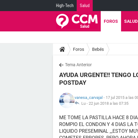
High-Tech
Salud
FOROS
SALUD
Foros
Bebés
Tema Anterior
AYUDA URGENTE!! TENGO L
POSTDAY
vanesa_carvajal
- 17 jul 2015 a las 0
Lu -
22 jun 2018 a las 07:35
ME TOME LA PASTILLA HACE 8 DIA
ROMPIO EL CONDON Y 4 DIAS LA 
LIQUIDO PRESEMINAL ,,,ESTOY MU
COMETES ERRORES ,PERO AHORA 