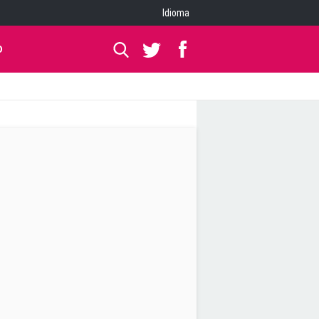
Idioma
O