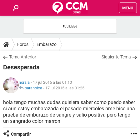
MENU
INICIO
FOROS
Foros
Embarazo
SALUD
Tema Anterior
Siguiente Tema
Desesperada
FAMILIA
norala
- 17 jul 2015 a las 01:10
NUTRICIÓN
paranoica
-
17 jul 2015 a las 01:25
hola tengo muchas dudas quisiera saber como puedo saber
BIENESTAR
si aun estoy embarazada el pasado miercoles nme hice una
prueba de embarazo de sangre y salio positiva pero tengo
SEXUALIDAD
un sangrado color marron
Compartir
GLOSARIO