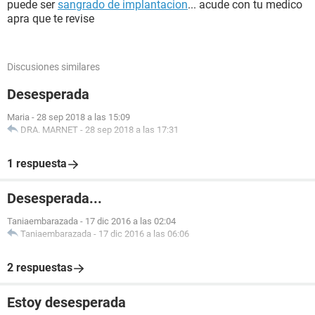
puede ser
sangrado de implantacion
... acude con tu medico
apra que te revise
Discusiones similares
Desesperada
Maria
-
28 sep 2018 a las 15:09
DRA. MARNET
-
28 sep 2018 a las 17:31
1 respuesta
Desesperada...
Taniaembarazada
-
17 dic 2016 a las 02:04
Taniaembarazada
-
17 dic 2016 a las 06:06
2 respuestas
Estoy desesperada