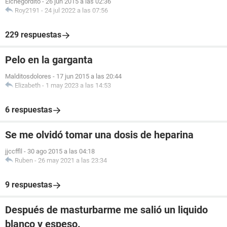
Elchegordito
-
26 jun 2015 a las 02:36
Roy2191
-
24 jul 2022 a las 07:56
229 respuestas
Pelo en la garganta
Malditosdolores
-
17 jun 2015 a las 20:44
Elizabeth
-
1 may 2023 a las 14:53
6 respuestas
Se me olvidó tomar una dosis de heparina
jjccffll
-
30 ago 2015 a las 04:18
Ruben
-
26 may 2021 a las 23:34
9 respuestas
Después de masturbarme me salió un liquido
blanco y espeso.