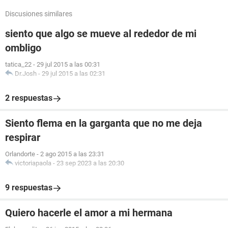
Discusiones similares
siento que algo se mueve al rededor de mi
ombligo
tatica_22
-
29 jul 2015 a las 00:31
Dr.Josh
-
29 jul 2015 a las 02:31
2 respuestas
Siento flema en la garganta que no me deja
respirar
Orlandorte
-
2 ago 2015 a las 23:31
victoriapaola
-
23 sep 2023 a las 20:30
9 respuestas
Quiero hacerle el amor a mi hermana