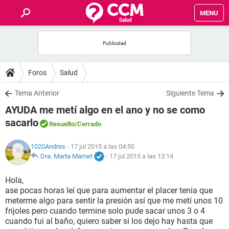
MENU
INICIO
FOROS
Foros
Salud
SALUD
Tema Anterior
Siguiente Tema
AYUDA me metí algo en el ano y no se como
FAMILIA
sacarlo
Resuelto
/Cerrado
NUTRICIÓN
1020Andres
- 17 jul 2015 a las 04:50
Dra. Marta Marnet
-
17 jul 2015 a las 13:14
BIENESTAR
Hola,
ase pocas horas leí que para aumentar el placer tenia que
SEXUALIDAD
meterme algo para sentir la presión así que me metí unos 10
frijoles pero cuando termine solo pude sacar unos 3 o 4
cuando fui al baño, quiero saber si los dejo hay hasta que
GLOSARIO