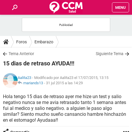
MENU
INICIO
FOROS
Foros
Embarazo
SALUD
Tema Anterior
Siguiente Tema
15 dias de retraso AYUDA!!!
FAMILIA
Aalita23
- Modificado por Aalita23 el 17/07/2015, 13:15
NUTRICIÓN
mariands13
-
31 jul 2015 a las 14:29
Hola tengo 15 dias de retraso ayer me hize un test y salio
BIENESTAR
negativo nunca se me avia retrasado tanto 1 semana antes
fui al medico y salio negativo. a alguien le paso algo
SEXUALIDAD
similar? Siento mucho sueño cansancio hambre hinchazón
en el estomago! Ayudaaa!!
GLOSARIO