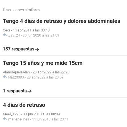
Discusiones similares
Tengo 4 días de retraso y dolores abdominales
Ceci
-
14 abr 2011 a las 03:48
Zay_24
-
30 jun 2020 a las 21:09
137 respuestas
Tengo 15 años y me mide 15cm
AlanorejuelaAlan
-
28 abr 2022 a las 22:23
Nat20083
-
28 abr 2022 a las 23:59
1 respuesta
4 días de retraso
Meel_1996
-
11 jun 2018 a las 08:04
marlene-ines
-
11 jun 2018 a las 23:41