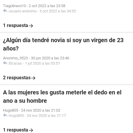
Tiagobravo10
-
2 oct 2022 a las 23:58
usuario anónimo
-
3 oct 2022 a las 04:52
1 respuesta
¿Algún día tendré novia si soy un virgen de 23
años?
Anonimo_9523
-
30 jun 2020 a las 23:46
Elcacas
-
1 jul 2020 a las 03:57
2 respuestas
A las mujeres les gusta meterle el dedo en el
ano a su hombre
Hugo805
-
24 nov 2020 a las 21:02
Hugo805
-
24 nov 2020 a las 21:17
1 respuesta