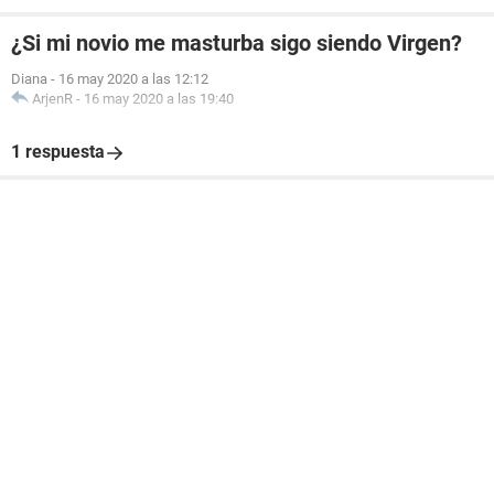
¿Si mi novio me masturba sigo siendo Virgen?
Diana
-
16 may 2020 a las 12:12
ArjenR
-
16 may 2020 a las 19:40
1 respuesta