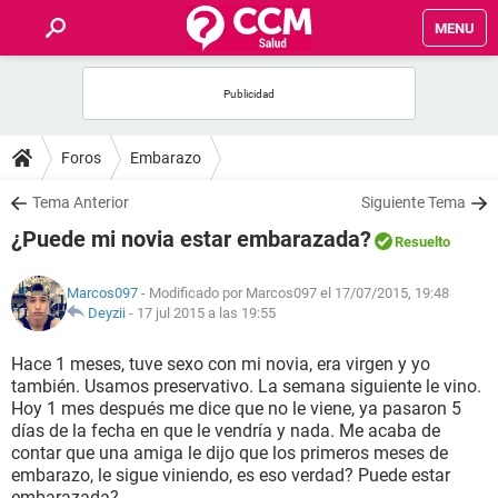
MENU
INICIO
FOROS
Foros
Embarazo
SALUD
Tema Anterior
Siguiente Tema
¿Puede mi novia estar embarazada?
Resuelto
FAMILIA
Marcos097
- Modificado por Marcos097 el 17/07/2015, 19:48
NUTRICIÓN
Deyzii
-
17 jul 2015 a las 19:55
Hace 1 meses, tuve sexo con mi novia, era virgen y yo
BIENESTAR
también. Usamos preservativo. La semana siguiente le vino.
Hoy 1 mes después me dice que no le viene, ya pasaron 5
SEXUALIDAD
días de la fecha en que le vendría y nada. Me acaba de
contar que una amiga le dijo que los primeros meses de
embarazo, le sigue viniendo, es eso verdad? Puede estar
GLOSARIO
embarazada?