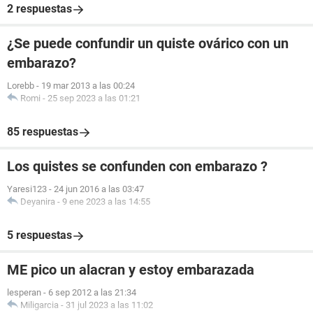
2 respuestas
¿Se puede confundir un quiste ovárico con un
embarazo?
Lorebb
-
19 mar 2013 a las 00:24
Romi
-
25 sep 2023 a las 01:21
85 respuestas
Los quistes se confunden con embarazo ?
Yaresi123
-
24 jun 2016 a las 03:47
Deyanira
-
9 ene 2023 a las 14:55
5 respuestas
ME pico un alacran y estoy embarazada
lesperan
-
6 sep 2012 a las 21:34
Miligarcia
-
31 jul 2023 a las 11:02