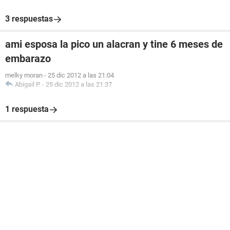
3 respuestas
ami esposa la pico un alacran y tine 6 meses de
embarazo
melky moran
-
25 dic 2012 a las 21:04
Abigail P.
-
25 dic 2012 a las 21:37
1 respuesta