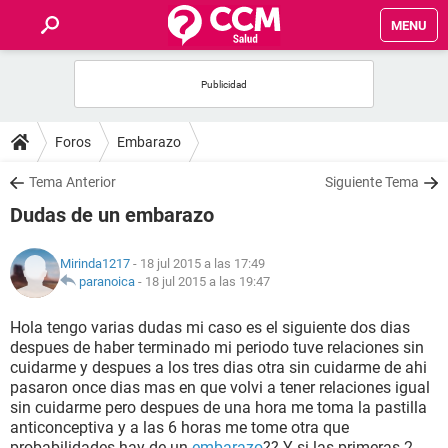
MENU
INICIO
FOROS
Foros
Embarazo
SALUD
Tema Anterior
Siguiente Tema
Dudas de un embarazo
FAMILIA
Mirinda1217
- 18 jul 2015 a las 17:49
NUTRICIÓN
paranoica
-
18 jul 2015 a las 19:47
Hola tengo varias dudas mi caso es el siguiente dos dias
BIENESTAR
despues de haber terminado mi periodo tuve relaciones sin
cuidarme y despues a los tres dias otra sin cuidarme de ahi
SEXUALIDAD
pasaron once dias mas en que volvi a tener relaciones igual
sin cuidarme pero despues de una hora me toma la pastilla
anticonceptiva y a las 6 horas me tome otra que
GLOSARIO
probabilidades hay de un
embarazo
?? Y si las primeras 2