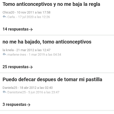
Tomo anticonceptivos y no me baja la regla
Chica20
-
10 nov 2011 a las 17:58
Carla.
-
17 jul 2020 a las 12:26
14 respuestas
no me ha bajado, tomo anticonceptivos
la knela
-
21 mar 2012 a las 12:47
marlene-ines
-
1 mar 2019 a las 04:34
25 respuestas
Puedo defecar despues de tomar mi pastilla
Daniela25
-
18 abr 2012 a las 02:40
Danistone25
-
5 jun 2016 a las 23:47
3 respuestas