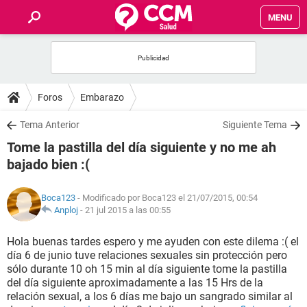
MENU
INICIO
FOROS
Foros
Embarazo
SALUD
Tema Anterior
Siguiente Tema
Tome la pastilla del día siguiente y no me ah
FAMILIA
bajado bien :(
NUTRICIÓN
Boca123
- Modificado por Boca123 el 21/07/2015, 00:54
Anploj
-
21 jul 2015 a las 00:55
BIENESTAR
Hola buenas tardes espero y me ayuden con este dilema :( el
día 6 de junio tuve relaciones sexuales sin protección pero
SEXUALIDAD
sólo durante 10 oh 15 min al día siguiente tome la pastilla
del día siguiente aproximadamente a las 15 Hrs de la
relación sexual, a los 6 días me bajo un sangrado similar al
GLOSARIO