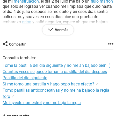
de mi
menstruacion
, el día 2 de julio me bajo un
flujo marrón
que solo se lograba ver cuando me limpiaba que duró hasta
el día 4 de julio después se me quito y en esos días sentía
cólicos muy suaves en esos días hice una prueba de
embarazo
orina
y salió negativa, espere ah que me bajara
mas pero hasta ahora 20 de julio no me ah bajado nada, ese
Ver más
flujo lo puedo tomar como mi menstruacion ?de este mes oh
que hago ?:(
estaré embarazada
? ya que dicen que los
periodos pueden cambiar con la toma de la pastilla, a
Compartir
también mencionar que me duele una mama :( espero y me
ayuden gracias!!
Consulta también:
Tome la pastilla del día siguiente y no me ah bajado bien :(
Cuantas veces se puede tomar la pastilla del dia despues
Pastilla del dia siguiente
Si me tomo una pastilla y hago popo hace efecto?
✓
Tomo pastillas anticonceptivas y no me ha bajado la regla
foro
✓
Me inyecte nomestrol y no me baja la regla