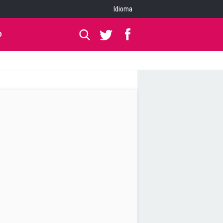
Idioma
O