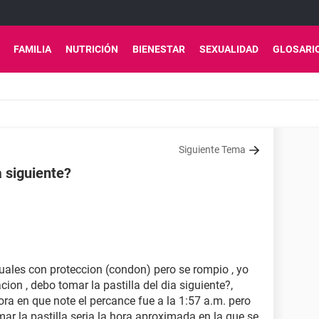
FAMILIA
NUTRICIÓN
BIENESTAR
SEXUALIDAD
GLOSARI
Siguiente Tema
a siguiente?
exuales con proteccion (condon) pero se rompio , yo
ion , debo tomar la pastilla del dia siguiente?,
ra en que note el percance fue a la 1:57 a.m. pero
ar la pastilla seria la hora aproximada en la que se