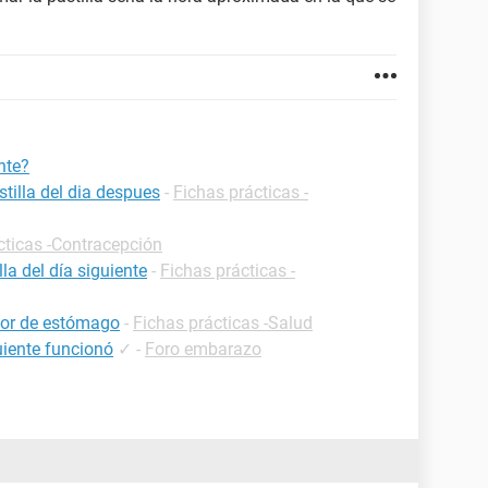
nte?
tilla del dia despues
-
Fichas prácticas -
cticas -Contracepción
a del día siguiente
-
Fichas prácticas -
olor de estómago
-
Fichas prácticas -Salud
guiente funcionó
✓
-
Foro embarazo