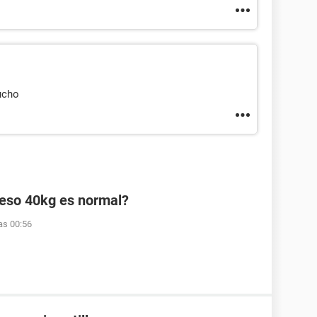
ucho
peso 40kg es normal?
as 00:56