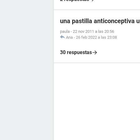
una pastilla anticonceptiva 
paula
-
22 nov 2011 a las 20:56
Ana
-
26 feb 2022 a las 23:08
30 respuestas