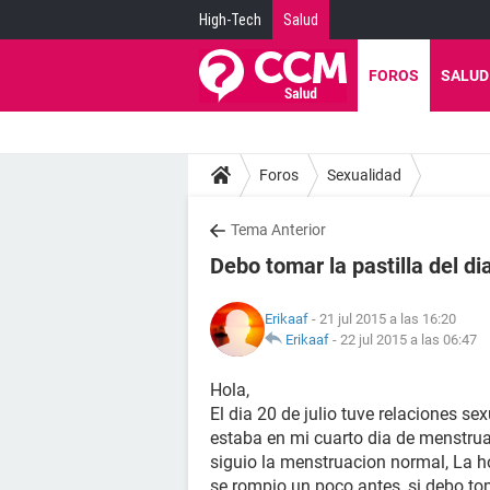
High-Tech
Salud
FOROS
SALUD
Foros
Sexualidad
Tema Anterior
Debo tomar la pastilla del di
Erikaaf
- 21 jul 2015 a las 16:20
Erikaaf
-
22 jul 2015 a las 06:47
Hola,
El dia 20 de julio tuve relaciones s
estaba en mi cuarto dia de menstruac
siguio la menstruacion normal, La ho
se rompio un poco antes, si debo tom