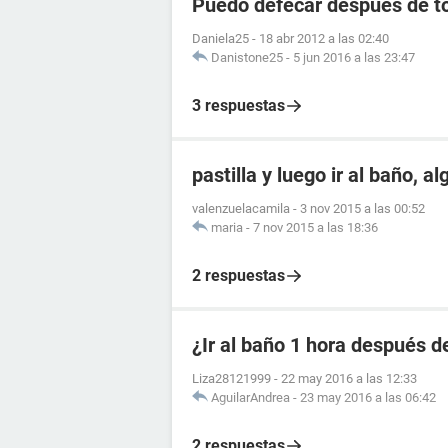
Puedo defecar despues de to
Daniela25
-
18 abr 2012 a las 02:40
Danistone25
-
5 jun 2016 a las 23:47
3 respuestas
pastilla y luego ir al baño, a
valenzuelacamila
-
3 nov 2015 a las 00:52
maria
-
7 nov 2015 a las 18:36
2 respuestas
¿Ir al baño 1 hora después de
Liza28121999
-
22 may 2016 a las 12:33
AguilarAndrea
-
23 may 2016 a las 06:42
2 respuestas