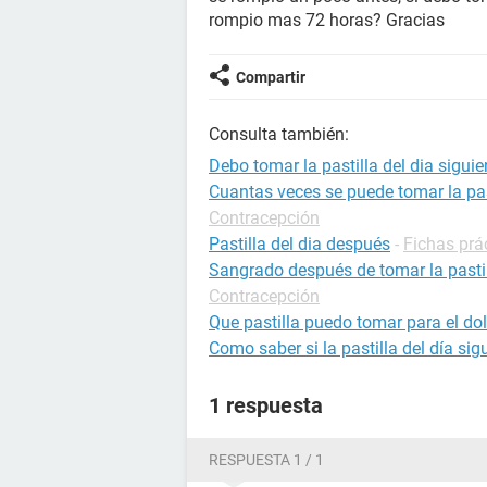
rompio mas 72 horas? Gracias
Compartir
Consulta también:
Debo tomar la pastilla del dia siguie
Cuantas veces se puede tomar la pas
Contracepción
Pastilla del dia después
-
Fichas prá
Sangrado después de tomar la pastill
Contracepción
Que pastilla puedo tomar para el d
Como saber si la pastilla del día si
1 respuesta
RESPUESTA 1 / 1