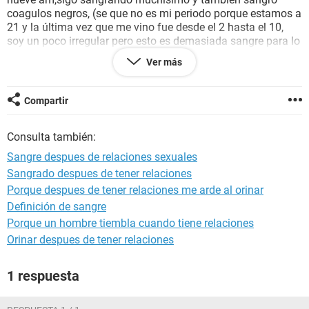
coagulos negros, (se que no es mi periodo porque estamos a
21 y la última vez que me vino fue desde el 2 hasta el 10,
soy un poco irregular pero esto es demasiada sangre para lo
común en mi regla) saque turno con un ginecologo pero
Ver más
urgentemente necesitaría saber que puede ser, si es posible
que me haya lastimado, este embarazada cosa que creo
imposible, etc, obviamente las dos veces uso preservativo,
Compartir
no ocurrió ningún inconveniente con el y tampoco acabo
dentro mio, desde ya muchas gracias y ojalá me puedan
Consulta también:
ayudar!
Sangre despues de relaciones sexuales
Sangrado despues de tener relaciones
Porque despues de tener relaciones me arde al orinar
Definición de sangre
Porque un hombre tiembla cuando tiene relaciones
Orinar despues de tener relaciones
1 respuesta