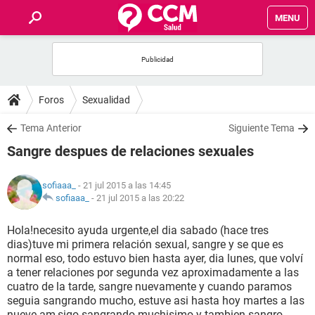
MENU
INICIO
FOROS
Foros
Sexualidad
SALUD
Tema Anterior
Siguiente Tema
Sangre despues de relaciones sexuales
FAMILIA
sofiaaa_
- 21 jul 2015 a las 14:45
NUTRICIÓN
sofiaaa_
-
21 jul 2015 a las 20:22
Hola!necesito ayuda urgente,el dia sabado (hace tres
BIENESTAR
dias)tuve mi primera relación sexual, sangre y se que es
normal eso, todo estuvo bien hasta ayer, dia lunes, que volví
SEXUALIDAD
a tener relaciones por segunda vez aproximadamente a las
cuatro de la tarde, sangre nuevamente y cuando paramos
seguia sangrando mucho, estuve asi hasta hoy martes a las
GLOSARIO
nueve am,sigo sangrando muchisimo y tambien sangro