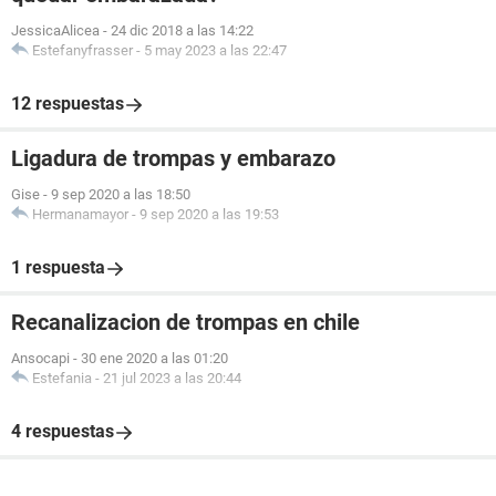
JessicaAlicea
-
24 dic 2018 a las 14:22
Estefanyfrasser
-
5 may 2023 a las 22:47
12 respuestas
Ligadura de trompas y embarazo
Gise
-
9 sep 2020 a las 18:50
Hermanamayor
-
9 sep 2020 a las 19:53
1 respuesta
Recanalizacion de trompas en chile
Ansocapi
-
30 ene 2020 a las 01:20
Estefania
-
21 jul 2023 a las 20:44
4 respuestas