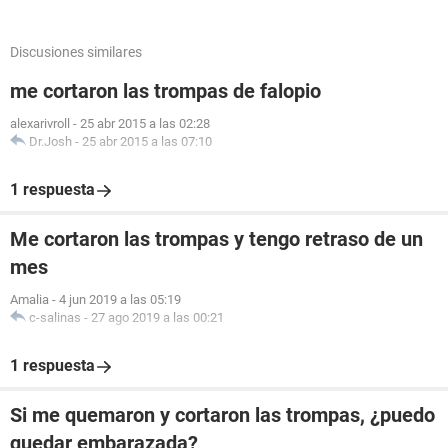
Discusiones similares
me cortaron las trompas de falopio
alexarivroll
-
25 abr 2015 a las 02:28
Dr.Josh
-
25 abr 2015 a las 07:10
1 respuesta
Me cortaron las trompas y tengo retraso de un
mes
Amalia
-
4 jun 2019 a las 05:19
c-salinas
-
27 ago 2019 a las 00:21
1 respuesta
Si me quemaron y cortaron las trompas, ¿puedo
quedar embarazada?