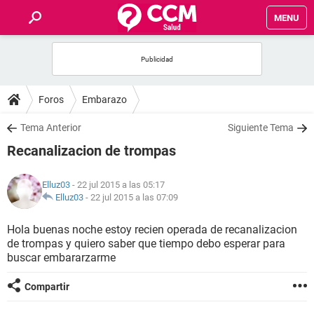
MENU
INICIO
FOROS
Foros
Embarazo
SALUD
Tema Anterior
Siguiente Tema
Recanalizacion de trompas
FAMILIA
Elluz03
- 22 jul 2015 a las 05:17
NUTRICIÓN
Elluz03
-
22 jul 2015 a las 07:09
Hola buenas noche estoy recien operada de recanalizacion
BIENESTAR
de trompas y quiero saber que tiempo debo esperar para
buscar embararzarme
SEXUALIDAD
Compartir
GLOSARIO