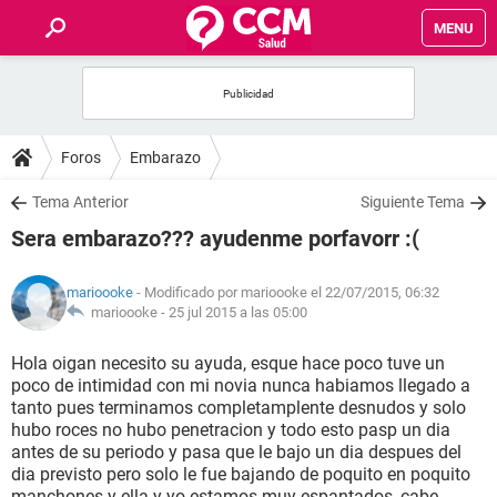
MENU
INICIO
FOROS
Foros
Embarazo
SALUD
Tema Anterior
Siguiente Tema
Sera embarazo??? ayudenme porfavorr :(
FAMILIA
marioooke
- Modificado por marioooke el 22/07/2015, 06:32
NUTRICIÓN
marioooke -
25 jul 2015 a las 05:00
Hola oigan necesito su ayuda, esque hace poco tuve un
BIENESTAR
poco de intimidad con mi novia nunca habiamos llegado a
tanto pues terminamos completamplente desnudos y solo
SEXUALIDAD
hubo roces no hubo penetracion y todo esto pasp un dia
antes de su periodo y pasa que le bajo un dia despues del
dia previsto pero solo le fue bajando de poquito en poquito
GLOSARIO
manchones y ella y yo estamos muy espantados, cabe