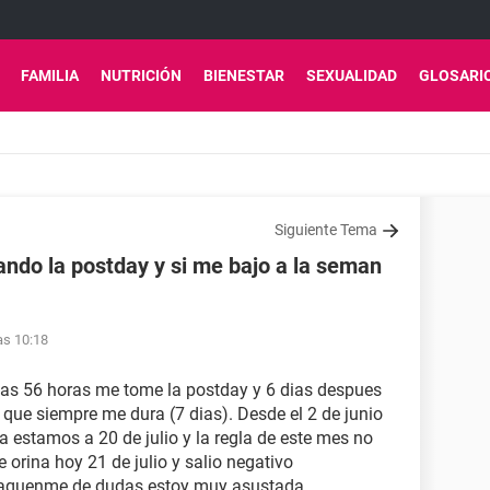
FAMILIA
NUTRICIÓN
BIENESTAR
SEXUALIDAD
GLOSARI
Siguiente Tema
do la postday y si me bajo a la seman
las 10:18
a las 56 horas me tome la postday y 6 dias despues
 que siempre me dura (7 dias). Desde el 2 de junio
a estamos a 20 de julio y la regla de este mes no
orina hoy 21 de julio y salio negativo
saquenme de dudas estoy muy asustada