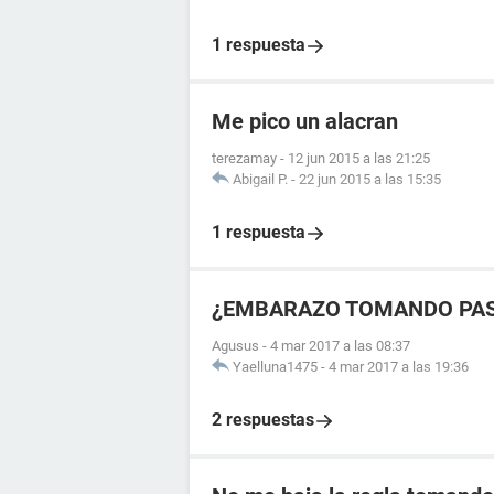
1 respuesta
Me pico un alacran
terezamay
-
12 jun 2015 a las 21:25
Abigail P.
-
22 jun 2015 a las 15:35
1 respuesta
¿EMBARAZO TOMANDO PAS
Agusus
-
4 mar 2017 a las 08:37
Yaelluna1475
-
4 mar 2017 a las 19:36
2 respuestas