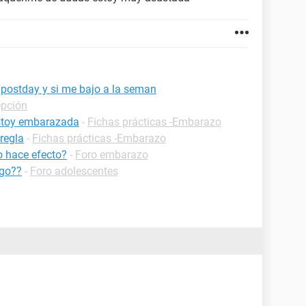
postday y si me bajo a la seman
epción
estoy embarazada
-
Fichas prácticas -Embarazo
regla
-
Fichas prácticas -Embarazo
o hace efecto?
-
Foro embarazo
sgo??
-
Foro adolescentes