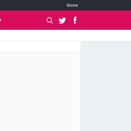
Idioma
O