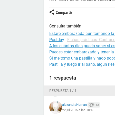
Compartir
Consulta también:
Estare embarazada aun tomando la 
Postday
-
Fichas prácticas -Contrac
A los cuántos dias puedo saber si 
Puedes estar embarazada y tener la 
Si me tomo una pastilla y hago pop
Pastilla y luego ir al baño, algun rie
1 respuesta
RESPUESTA 1 / 1
alexandraHernan
62
22 jul 2015 a las 10:18