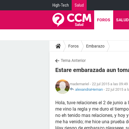
High-Tech
Salud
FOROS
SALUD
Foros
Embarazo
Tema Anterior
Estare embarazada aun toman
mademariel
- 22 jul 2015 a las 09:49
alexandraHernan
-
22 jul 2015 a 
Hola, tuve relaciones el 2 de junio 
me vino la regla y me duro el tiempo
no eh tenido mas relaciones, y hoy y
me ha venido; me hice una prueba de 
Hay riesgo de embarazo pleaseee, 