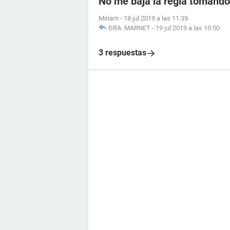
No me baja la regla tomando 
Miriam
-
18 jul 2019 a las 11:39
DRA. MARNET
-
19 jul 2019 a las 10:50
3 respuestas