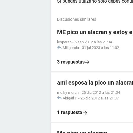
Si puedes utilizarlo sólo debes cont
Discusiones similares
ME pico un alacran y estoy
lesperan
-
6 sep 2012 a las 21:34
Miligarcia
-
31 jul 2023 a las 11:02
3 respuestas
ami esposa la pico un alacr
melky moran
-
25 dic 2012 a las 21:04
Abigail P.
-
25 dic 2012 a las 21:37
1 respuesta