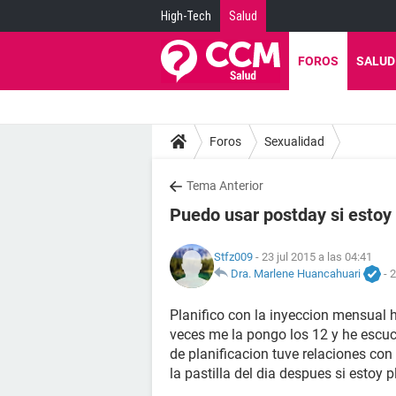
High-Tech
Salud
FOROS
SALUD
Foros
Sexualidad
Tema Anterior
Puedo usar postday si estoy 
Stfz009
- 23 jul 2015 a las 04:41
Dra. Marlene Huancahuari
-
2
Planifico con la inyeccion mensual h
veces me la pongo los 12 y he esc
de planificacion tuve relaciones con
la pastilla del dia despues si esto