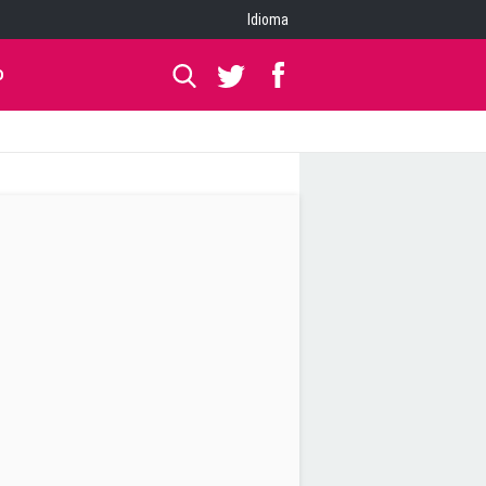
Idioma
O