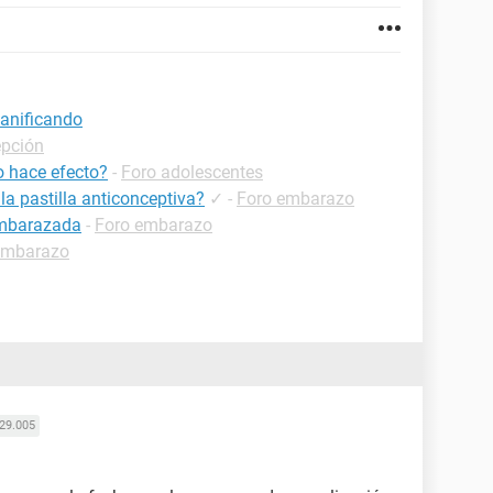
lanificando
epción
o hace efecto?
-
Foro adolescentes
la pastilla anticonceptiva?
✓
-
Foro embarazo
embarazada
-
Foro embarazo
embarazo
29.005