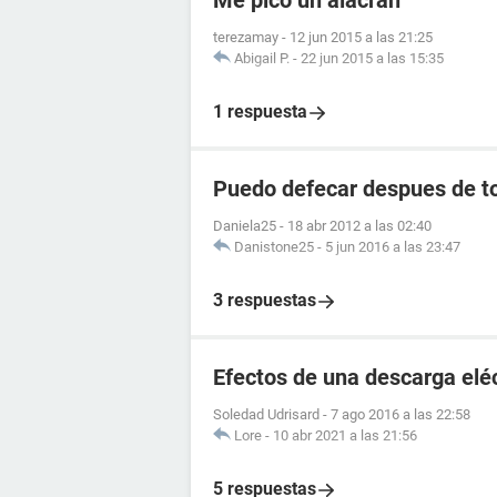
Me pico un alacran
terezamay
-
12 jun 2015 a las 21:25
Abigail P.
-
22 jun 2015 a las 15:35
1 respuesta
Puedo defecar despues de to
Daniela25
-
18 abr 2012 a las 02:40
Danistone25
-
5 jun 2016 a las 23:47
3 respuestas
Efectos de una descarga elé
Soledad Udrisard
-
7 ago 2016 a las 22:58
Lore
-
10 abr 2021 a las 21:56
5 respuestas