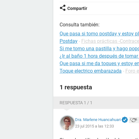
Compartir
Consulta también:
Que pasa si tomo postday y estoy p
Postday
-
Fichas prácticas -Contrac
Si me tomo una pastilla y hago pop
¿Ir al baño 1 hora después de tomar 
Que pasa si me da toques y estoy 
Toque electrico embarazada
-
Foro 
1 respuesta
RESPUESTA 1 / 1
Dra. Marlene Huancahuari
23 jul 2015 a las 12:33