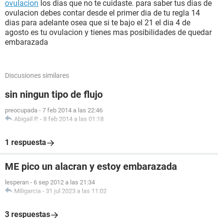
ovulacion
los dias que no te cuidaste. para saber tus dias de
ovulacion debes contar desde el primer dia de tu regla 14
dias para adelante osea que si te bajo el 21 el dia 4 de
agosto es tu ovulacion y tienes mas posibilidades de quedar
embarazada
Discusiones similares
sin ningun tipo de flujo
preocupada
-
7 feb 2014 a las 22:46
Abigail P.
-
8 feb 2014 a las 01:18
1 respuesta
ME pico un alacran y estoy embarazada
lesperan
-
6 sep 2012 a las 21:34
Miligarcia
-
31 jul 2023 a las 11:02
3 respuestas