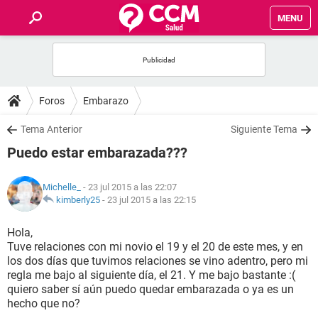
MENU
INICIO
FOROS
Foros
Embarazo
SALUD
Tema Anterior
Siguiente Tema
Puedo estar embarazada???
FAMILIA
Michelle_
- 23 jul 2015 a las 22:07
NUTRICIÓN
kimberly25
-
23 jul 2015 a las 22:15
Hola,
BIENESTAR
Tuve relaciones con mi novio el 19 y el 20 de este mes, y en
los dos días que tuvimos relaciones se vino adentro, pero mi
SEXUALIDAD
regla me bajo al siguiente día, el 21. Y me bajo bastante :(
quiero saber sí aún puedo quedar embarazada o ya es un
hecho que no?
GLOSARIO