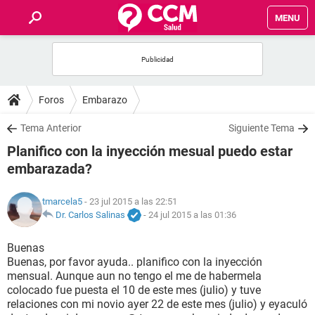
MENU
INICIO
FOROS
Foros
Embarazo
SALUD
Tema Anterior
Siguiente Tema
Planifico con la inyección mesual puedo estar
FAMILIA
embarazada?
NUTRICIÓN
tmarcela5
- 23 jul 2015 a las 22:51
Dr. Carlos Salinas
-
24 jul 2015 a las 01:36
BIENESTAR
Buenas
Buenas, por favor ayuda.. planifico con la inyección
SEXUALIDAD
mensual. Aunque aun no tengo el me de habermela
colocado fue puesta el 10 de este mes (julio) y tuve
relaciones con mi novio ayer 22 de este mes (julio) y eyaculó
GLOSARIO