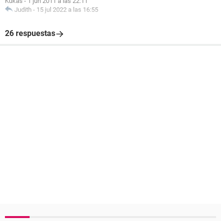
Kukas
-
1 jun 2011 a las 22:11
Judith
-
15 jul 2022 a las 16:55
26 respuestas