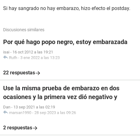
Si hay sangrado no hay embarazo, hizo efecto el postday.
Discusiones similares
Por qué hago popo negro, estoy embarazada
isai
-
16 oct 2012 a las 19:21
Ruth
-
3 ene 2022 a las 13:23
22 respuestas
Use la misma prueba de embarazo en dos
ocasiones y la primera vez dió negativo y
Dan
-
13 sep 2021 a las 02:19
marsan1990
-
28 sep 2023 a las 09:26
2 respuestas