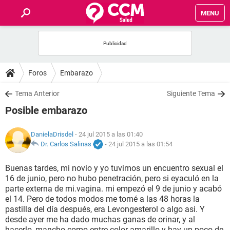
MENU
INICIO
FOROS
Foros
Embarazo
SALUD
Tema Anterior
Siguiente Tema
Posible embarazo
FAMILIA
DanielaDrisdel
- 24 jul 2015 a las 01:40
NUTRICIÓN
Dr. Carlos Salinas
-
24 jul 2015 a las 01:54
Buenas tardes, mi novio y yo tuvimos un encuentro sexual el
BIENESTAR
16 de junio, pero no hubo penetración, pero si eyaculó en la
parte externa de mi.vagina. mi empezó el 9 de junio y acabó
SEXUALIDAD
el 14. Pero de todos modos me tomé a las 48 horas la
pastilla del día después, era Levongesterol o algo asi. Y
desde ayer me ha dado muchas ganas de orinar, y al
GLOSARIO
hacerlo, mancho como entre color amarillo y hay un poco de