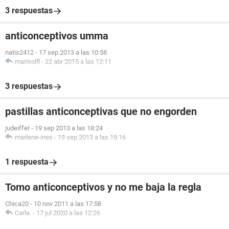
3 respuestas
anticonceptivos umma
natis2412
-
17 sep 2013 a las 10:58
marisolfl
-
22 abr 2015 a las 12:11
3 respuestas
pastillas anticonceptivas que no engorden
judeiffer
-
19 sep 2013 a las 18:24
marlene-ines
-
19 sep 2013 a las 19:16
1 respuesta
Tomo anticonceptivos y no me baja la regla
Chica20
-
10 nov 2011 a las 17:58
Carla.
-
17 jul 2020 a las 12:26