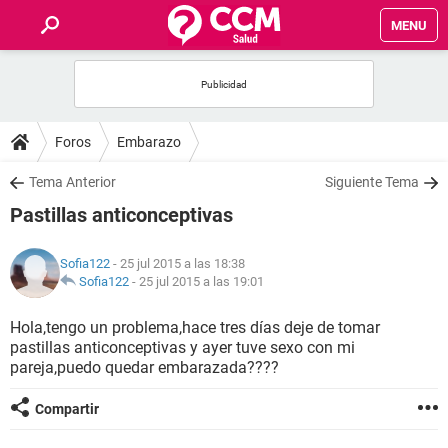
MENU
INICIO
FOROS
Foros
Embarazo
SALUD
Tema Anterior
Siguiente Tema
Pastillas anticonceptivas
FAMILIA
Sofia122
- 25 jul 2015 a las 18:38
NUTRICIÓN
Sofia122
-
25 jul 2015 a las 19:01
Hola,tengo un problema,hace tres días deje de tomar
BIENESTAR
pastillas anticonceptivas y ayer tuve sexo con mi
pareja,puedo quedar embarazada????
SEXUALIDAD
Compartir
GLOSARIO