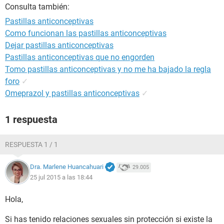
Consulta también:
Pastillas anticonceptivas
Como funcionan las pastillas anticonceptivas
Dejar pastillas anticonceptivas
Pastillas anticonceptivas que no engorden
Tomo pastillas anticonceptivas y no me ha bajado la regla
foro
✓
Omeprazol y pastillas anticonceptivas
✓
1 respuesta
RESPUESTA 1 / 1
Dra. Marlene Huancahuari
29.005
25 jul 2015 a las 18:44
Hola,
Si has tenido relaciones sexuales sin protección si existe la