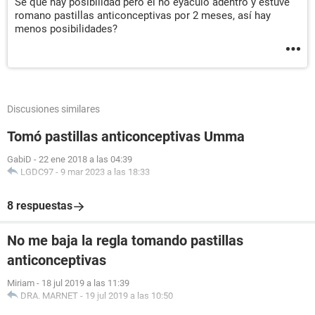
Se que hay posibilidad pero el no eyaculo adentro y estuve
romano pastillas anticonceptivas por 2 meses, así hay
menos posibilidades?
Discusiones similares
Tomó pastillas anticonceptivas Umma
GabiD
-
22 ene 2018 a las 04:39
LGDC97
-
9 mar 2023 a las 18:33
8 respuestas
No me baja la regla tomando pastillas
anticonceptivas
Miriam
-
18 jul 2019 a las 11:39
DRA. MARNET
-
19 jul 2019 a las 10:50