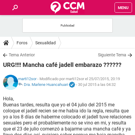
MENU
INICIO
FOROS
Foros
Sexualidad
SALUD
Tema Anterior
Siguiente Tema
URG!!!! Mancha café jadell embarazo ??????
FAMILIA
marti12sor
- Modificado por marti12sor el 25/07/2015, 20:19
NUTRICIÓN
Dra. Marlene Huancahuari
-
30 jul 2015 a las 04:32
Hola,
BIENESTAR
Buenas tardes, resulta que yo el 04 julio del 2015 me
coloque el jadell recien se me habia ido la regla, resulta que
SEXUALIDAD
yo a los 8 días de haberme colocado el jadell tuve relaciones
sexuales pero el probablemente no se vino en mi, y resulta
que el 23 de julio comenzó a bajarme una mancha café y ya
GLOSARIO
llevo dos días así, quisiera saber porque me baja mancha