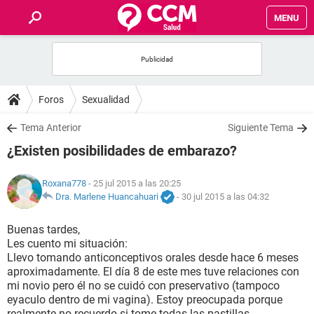
MENU
INICIO
FOROS
Foros
Sexualidad
SALUD
Tema Anterior
Siguiente Tema
¿Existen posibilidades de embarazo?
FAMILIA
Roxana778
- 25 jul 2015 a las 20:25
NUTRICIÓN
Dra. Marlene Huancahuari
-
30 jul 2015 a las 04:32
Buenas tardes,
BIENESTAR
Les cuento mi situación:
Llevo tomando anticonceptivos orales desde hace 6 meses
SEXUALIDAD
aproximadamente. El día 8 de este mes tuve relaciones con
mi novio pero él no se cuidó con preservativo (tampoco
eyaculo dentro de mi vagina). Estoy preocupada porque
GLOSARIO
realmente no recuerdo si tome todas las pastillas