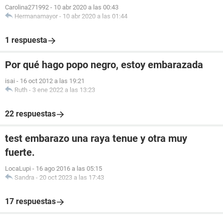
Carolina271992
-
10 abr 2020 a las 00:43
Hermanamayor
-
10 abr 2020 a las 01:44
1 respuesta
Por qué hago popo negro, estoy embarazada
isai
-
16 oct 2012 a las 19:21
Ruth
-
3 ene 2022 a las 13:23
22 respuestas
test embarazo una raya tenue y otra muy
fuerte.
LocaLupi
-
16 ago 2016 a las 05:15
Sandra
-
20 oct 2023 a las 17:43
17 respuestas